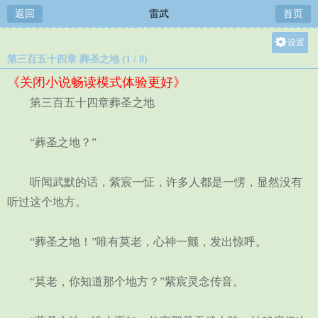
返回
雷武
首页
设置
第三百五十四章 葬圣之地 (1 / 8)
关灯
《关闭小说畅读模式体验更好》
大
第三百五十四章葬圣之地
中
小
“葬圣之地？”
听闻武默的话，紫宸一怔，许多人都是一愣，显然没有
听过这个地方。
“葬圣之地！”唯有莫老，心神一颤，发出惊呼。
“莫老，你知道那个地方？”紫宸灵念传音。