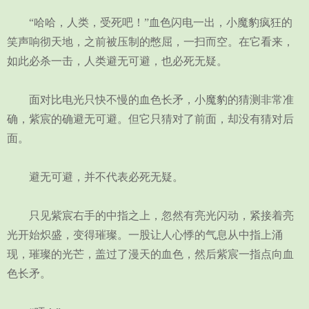
“哈哈，人类，受死吧！”血色闪电一出，小魔豹疯狂的
笑声响彻天地，之前被压制的憋屈，一扫而空。在它看来，
如此必杀一击，人类避无可避，也必死无疑。
面对比电光只快不慢的血色长矛，小魔豹的猜测非常准
确，紫宸的确避无可避。但它只猜对了前面，却没有猜对后
面。
避无可避，并不代表必死无疑。
只见紫宸右手的中指之上，忽然有亮光闪动，紧接着亮
光开始炽盛，变得璀璨。一股让人心悸的气息从中指上涌
现，璀璨的光芒，盖过了漫天的血色，然后紫宸一指点向血
色长矛。