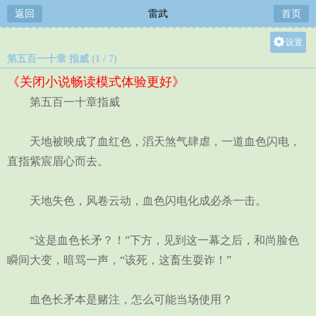
返回
雷武
首页
设置
第五百一十章 指威 (1 / 7)
关灯
《关闭小说畅读模式体验更好》
大
第五百一十章指威
中
小
天地被映成了血红色，滔天煞气肆虐，一道血色闪电，
直指紫宸眉心而去。
天地失色，风卷云动，血色闪电化成必杀一击。
“这是血色长矛？！”下方，见到这一幕之后，和尚脸色
瞬间大变，暗骂一声，“该死，这畜生耍诈！”
血色长矛本是赌注，怎么可能当场使用？