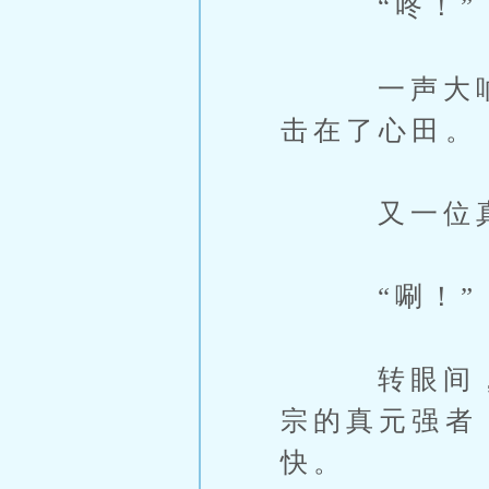
“咚！”
一声大响，
击在了心田。
又一位真元
“唰！”
转眼间，斩
宗的真元强者
快。