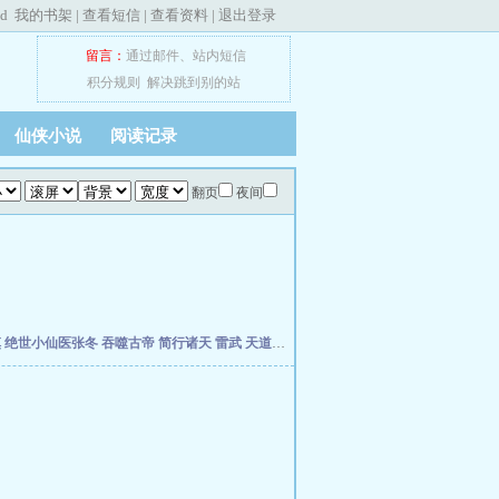
ed
我的书架
|
查看短信
|
查看资料
|
退出登录
留言：
通过邮件
、
站内短信
积分规则
解决跳到别的站
仙侠小说
阅读记录
翻页
夜间
慎
绝世小仙医张冬
吞噬古帝
简行诸天
雷武
天道天骄
开局签到荒古圣体
开局移植妖魔