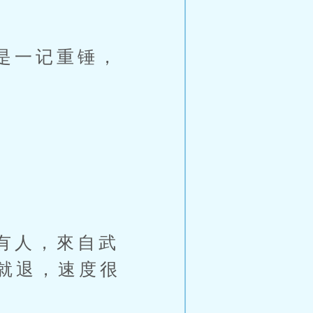
是一记重锤，
。
有人，來自武
就退，速度很