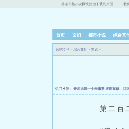
将读书族小说网快捷键下载到桌面
收
首页
玄幻
都市小说
综合其
读吧文学
>
综合其他
>
雷武
>
热门推荐：
开局退婚十个未婚妻
逆世重修，回
第二百二十