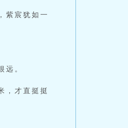
，紫宸犹如一
很远。
米，才直挺挺