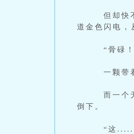
但却快不过
道金色闪电，
“骨碌！
一颗带着惊
而一个无头
倒下。
“这.....