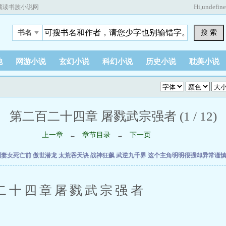
Hi,
undefin
藏读书族小说网
搜 索
书名
他
网游小说
玄幻小说
科幻小说
历史小说
耽美小说
第二百二十四章 屠戮武宗强者 (1 / 12)
上一章
章节目录
下一页
←
→
到妻女死亡前
傲世潜龙
太荒吞天诀
战神狂飙
武逆九千界
这个主角明明很强却异常谨
四章屠戮武宗强者