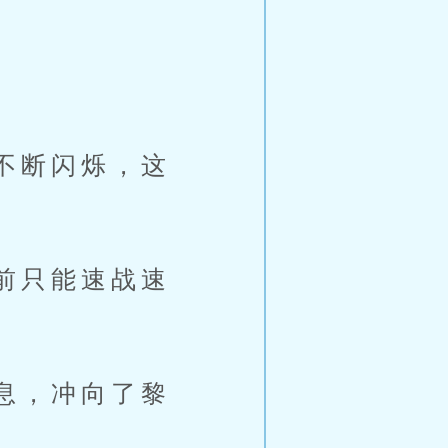
不断闪烁，这
前只能速战速
息，冲向了黎