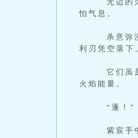
无边的火焰
怕气息。
杀意弥漫，
利刃凭空落下
它们虽是火
火焰能量。
“蓬！”
紫宸手中长