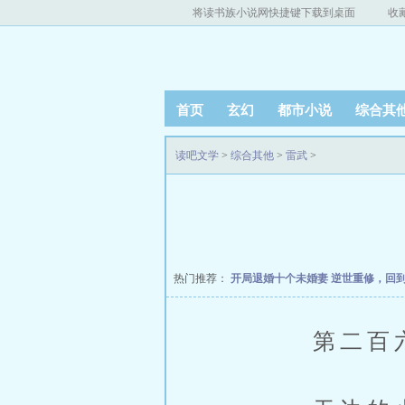
将读书族小说网快捷键下载到桌面
收
首页
玄幻
都市小说
综合其
读吧文学
>
综合其他
>
雷武
>
热门推荐：
开局退婚十个未婚妻
逆世重修，回
第二百六十