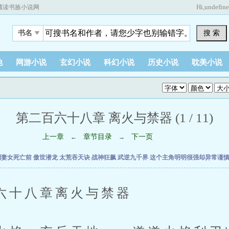
Hi,
undefin
藏读书族小说网
搜 索
书名
他
网游小说
玄幻小说
科幻小说
历史小说
耽美小说
第二百六十八章 离火与禁器 (1 / 11)
上一章
章节目录
下一页
←
→
到妻女死亡前
傲世潜龙
太荒吞天诀
战神狂飙
武逆九千界
这个主角明明很强却异常谨
八章离火与禁器