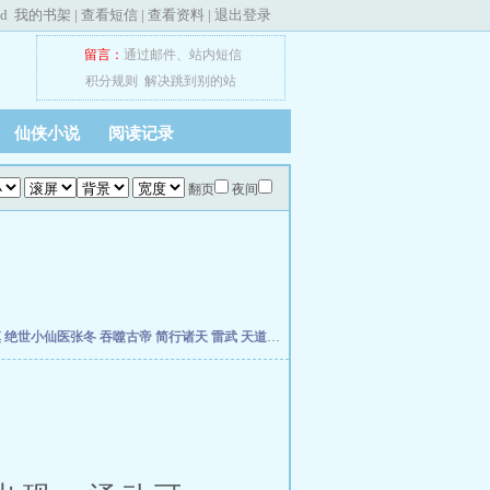
ed
我的书架
|
查看短信
|
查看资料
|
退出登录
留言：
通过邮件
、
站内短信
积分规则
解决跳到别的站
仙侠小说
阅读记录
翻页
夜间
慎
绝世小仙医张冬
吞噬古帝
简行诸天
雷武
天道天骄
开局签到荒古圣体
开局移植妖魔