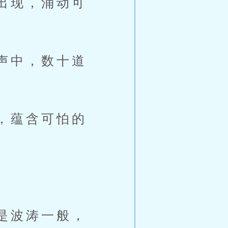
出现，涌动可
声中，数十道
，蕴含可怕的
是波涛一般，