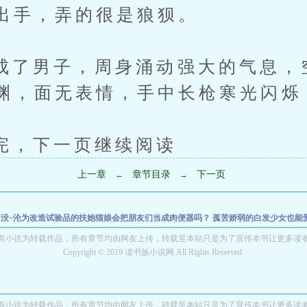
出手，弄的很是狼狈。
男子，周身涌动强大的气息，
渊，面无表情，手中长枪寒光闪烁
下一页继续阅读
上一章
章节目录
下一页
←
→
出没~沦为改造试验品的扶她猫娘会把朋友们当成肉便器吗？
孤苦娇弱的白发少女也能
警出轨录
初次历练，结局是暗恋的师妹和高贵的宗主美母被我肏怀孕了！（无绿改）
有小说为转载作品，所有章节均由网友上传，转载至本站只是为了宣传本书让更多读
夜之提姆的生活
淫医仙前传
Copyright © 2019 读书族小说网 All Rights Reserved.
关于我的妈妈和我的心上人的关系不大对头这件事
青春少
有小说为转载作品，所有章节均由网友上传，转载至本站只是为了宣传本书让更多读