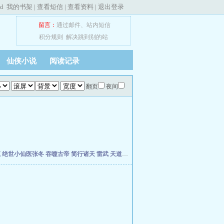
ed
我的书架
|
查看短信
|
查看资料
|
退出登录
留言：
通过邮件
、
站内短信
积分规则
解决跳到别的站
仙侠小说
阅读记录
翻页
夜间
慎
绝世小仙医张冬
吞噬古帝
简行诸天
雷武
天道天骄
开局签到荒古圣体
开局移植妖魔