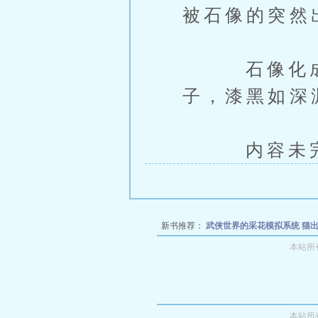
被石像的突然
石像化成了
子，漆黑如深
内容未完，
新书推荐：
武侠世界的采花模拟系统
猫
有法
和冷艳娘亲的淫乱性福人生
乡村女
本站所
月海岛
一千零一
本站所