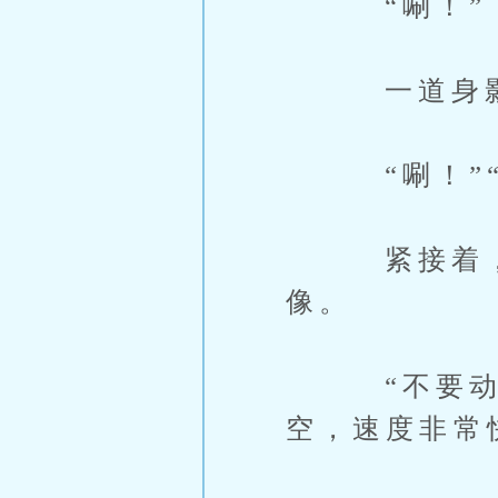
“唰！”
一道身影闪
“唰！”“
紧接着，又
像。
“不要动手
空，速度非常