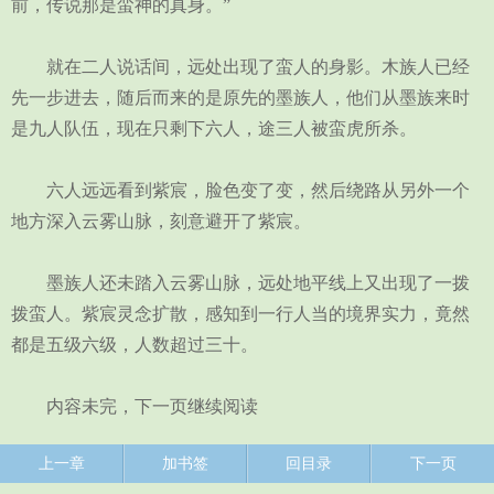
前，传说那是蛮神的真身。”
就在二人说话间，远处出现了蛮人的身影。木族人已经
先一步进去，随后而来的是原先的墨族人，他们从墨族来时
是九人队伍，现在只剩下六人，途三人被蛮虎所杀。
六人远远看到紫宸，脸色变了变，然后绕路从另外一个
地方深入云雾山脉，刻意避开了紫宸。
墨族人还未踏入云雾山脉，远处地平线上又出现了一拨
拨蛮人。紫宸灵念扩散，感知到一行人当的境界实力，竟然
都是五级六级，人数超过三十。
内容未完，下一页继续阅读
上一章
加书签
回目录
下一页