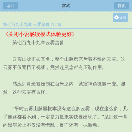
返回
雷武
首页
设置
第七百九十九章 云雾蛮兽 (1 / 6)
关灯
《关闭小说畅读模式体验更好》
大
第七百九十九章云雾蛮兽
中
小
云雾山脉正如其名，整个山脉都充斥着不散的云雾。这
云雾不仅遮挡了视线，竟然连灵念都有压制作用。
感应到灵念被压制在百米之内，紫宸神色微微一变。显
然，这些云雾有古怪。
“平时云雾山脉里根本没有这么多云雾，现在这么多，几
乎连路都看不到，一定是力量果实快要出现了。”见到这一幕
的黑崖脸上不仅没有慌乱，反而还有一抹激动。