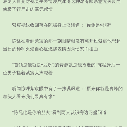
宸两人目光对视吴宇表情漠然冰冷这种冰冷跟杀意无关反而
像极了行尸走肉毫无感情
紫宸视线收回落在陈猛身上淡淡道：“你倒是够狠”
陈猛在看到紫宸的那一刻眼睛就沒有离开过紫宸他想起
当日的种种火焰自心底燃烧表情因为愤怒而扭曲
“首领是他就是他我们的资源就是他抢走的”陈猛身后一
位男子指着紫宸大声喊着
听闻惊呼紫宸眼中有了一抹讥讽道：“原來你就是青峰的
领头人看來我们果真有缘”
“陈兄他是你的朋友”看到两人认识旁边习盛问道