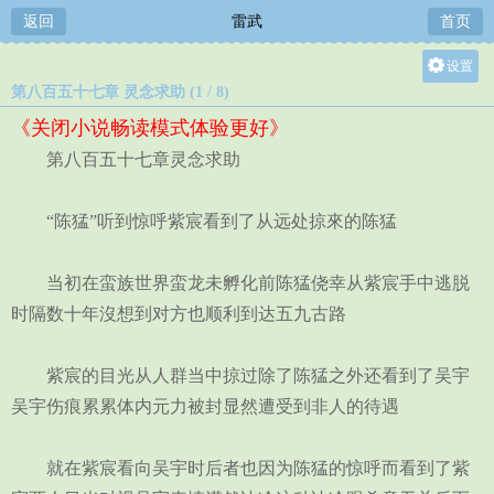
返回
雷武
首页
设置
第八百五十七章 灵念求助 (1 / 8)
关灯
《关闭小说畅读模式体验更好》
大
第八百五十七章灵念求助
中
小
“陈猛”听到惊呼紫宸看到了从远处掠來的陈猛
当初在蛮族世界蛮龙未孵化前陈猛侥幸从紫宸手中逃脱
时隔数十年沒想到对方也顺利到达五九古路
紫宸的目光从人群当中掠过除了陈猛之外还看到了吴宇
吴宇伤痕累累体内元力被封显然遭受到非人的待遇
就在紫宸看向吴宇时后者也因为陈猛的惊呼而看到了紫