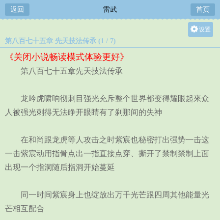
返回
雷武
首页
设置
第八百七十五章 先天技法传承 (1 / 7)
关灯
《关闭小说畅读模式体验更好》
大
第八百七十五章先天技法传承
中
小
龙吟虎啸响彻刺目强光充斥整个世界都变得耀眼起來众
人被强光刺得无法睁开眼睛有了刹那间的失神
在和尚跟龙虎等人攻击之时紫宸也秘密打出强势一击这
一击紫宸动用指骨点出一指直接点穿、撕开了禁制禁制上面
出现一个指洞随后指洞开始蔓延
同一时间紫宸身上也绽放出万千光芒跟四周其他能量光
芒相互配合