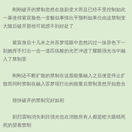
刚刚破开的禁制忽然在急剧变大而且已经不受控制如此
一幕使得紫宸脸色一变貌似事情出乎预料如果任由这禁制变
大随后破开那他可就捞不到好处了
紫宸身后十几米之外苏梦瑶眼中忽然闪过一抹异色下一
刻她挥手打出一击一道匹练般的光芒冲进了耀眼强光当中融
入了禁制里
刚刚还不断扩散的禁制在这股能量融入之后便是停止扩
散而同时禁制在融入苏梦瑶打出的能量后禁制竟然开始愈合
很快破开的禁制完好如初
剧烈震响消失刺目强光也在消散所有人都是瞪大眼睛死
死的望着禁制