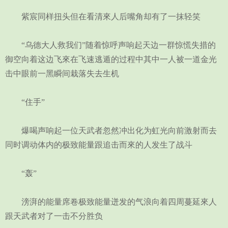
紫宸同样扭头但在看清來人后嘴角却有了一抹轻笑
“乌德大人救我们”随着惊呼声响起天边一群惊慌失措的
御空向着这边飞來在飞速逃遁的过程中其中一人被一道金光
击中眼前一黑瞬间栽落失去生机
“住手”
爆喝声响起一位天武者忽然冲出化为虹光向前激射而去
同时调动体内的极致能量跟追击而來的人发生了战斗
“轰”
滂湃的能量席卷极致能量迸发的气浪向着四周蔓延來人
跟天武者对了一击不分胜负