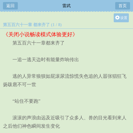
返回
雷武
首页
设置
第五百六十一章 都来齐了 (1 / 8)
关灯
《关闭小说畅读模式体验更好》
大
第五百六十一章都来齐了
中
小
一追一逃天边时有能量炸响传出
逃的人异常狼狈如屁滚尿流惊慌失色追的人嚣张猖狂飞
扬跋扈不可一世
“站住不要跑”
滚滚的声浪由远及近吸引了众多人、兽的目光看到來人
之后他们神色瞬间发生变化