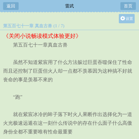
返回
雷武
首页
设置
第五百七十一章 真血古兽 (1 / 7)
关灯
《关闭小说畅读模式体验更好》
大
第五百七十一章真血古兽
中
小
虽然不知道紫宸用了什么方法躲过巨蛋吞噬保住了性命
而且还控制了巨蛋但火人却一点都不羡慕因为这种搞不好就
丧命的事是羡慕不來的
“跑”
就在紫宸冰冷的眸子落下时火人果断作出选择化为一道
火光极速远遁在这一刻什么传说中的存在什么面子什么高傲
身份全都不重要唯有性命最重要