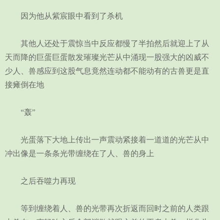
因为他从紫宸眼中看到了杀机
其他人还处于震惊当中反应都慢了半拍然后就迎上了从
天而降的巨蛋巨蛋散发璀璨光芒从中涌现一股强大的凶威不
少人、兽感应到这股气息竟然连动都不能动有的古兽更是直
接瘫倒在地
“轰”
光蛋落下大地上传出一声震动紧接着一道道的光芒从中
冲出像是一条条光带缠绕在了人、兽的身上
之后吞噬力再现
等到缠绕着人、兽的光带再次折返而回时之前的人类跟