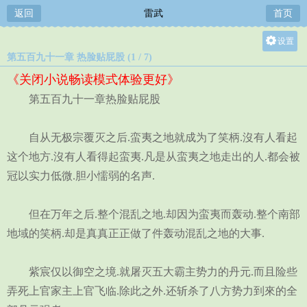
返回
雷武
首页
设置
第五百九十一章 热脸贴屁股 (1 / 7)
关灯
《关闭小说畅读模式体验更好》
大
第五百九十一章热脸贴屁股
中
小
自从无极宗覆灭之后.蛮夷之地就成为了笑柄.沒有人看起
这个地方.沒有人看得起蛮夷.凡是从蛮夷之地走出的人.都会被
冠以实力低微.胆小懦弱的名声.
但在万年之后.整个混乱之地.却因为蛮夷而轰动.整个南部
地域的笑柄.却是真真正正做了件轰动混乱之地的大事.
紫宸仅以御空之境.就屠灭五大霸主势力的丹元.而且险些
弄死上官家主上官飞临.除此之外.还斩杀了八方势力到來的全