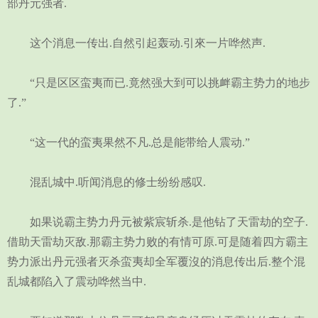
部丹元强者.
这个消息一传出.自然引起轰动.引來一片哗然声.
“只是区区蛮夷而已.竟然强大到可以挑衅霸主势力的地步
了.”
“这一代的蛮夷果然不凡.总是能带给人震动.”
混乱城中.听闻消息的修士纷纷感叹.
如果说霸主势力丹元被紫宸斩杀.是他钻了天雷劫的空子.
借助天雷劫灭敌.那霸主势力败的有情可原.可是随着四方霸主
势力派出丹元强者灭杀蛮夷却全军覆沒的消息传出后.整个混
乱城都陷入了震动哗然当中.