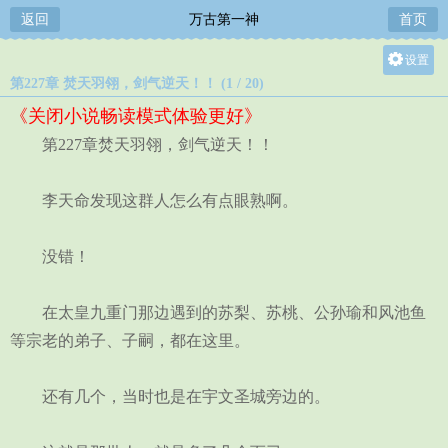
返回
万古第一神
首页
设置
第227章 焚天羽翎，剑气逆天！！ (1 / 20)
关灯
《关闭小说畅读模式体验更好》
大
第227章焚天羽翎，剑气逆天！！
中
小
李天命发现这群人怎么有点眼熟啊。
没错！
在太皇九重门那边遇到的苏梨、苏桃、公孙瑜和风池鱼
等宗老的弟子、子嗣，都在这里。
还有几个，当时也是在宇文圣城旁边的。