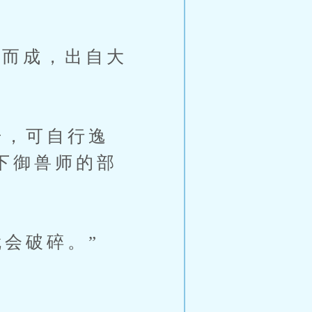
而成，出自大
”
，可自行逸
下御兽师的部
会破碎。”