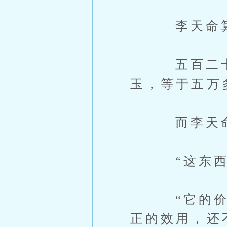
李天命算
五百二十的
玉，等于五万
而李天命手
“这东西确
“它的价值
正的效用，还