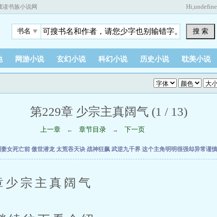
Hi,
undefin
藏读书族小说网
搜 索
书名
他
网游小说
玄幻小说
科幻小说
历史小说
耽美小说
第229章 少宗主真阔气 (1 / 13)
上一章
章节目录
下一页
←
→
到妻女死亡前
傲世潜龙
太荒吞天诀
战神狂飙
武逆九千界
这个主角明明很强却异常谨
少宗主真阔气