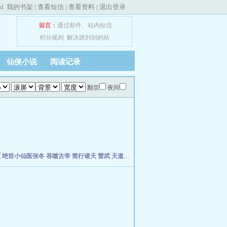
ed
我的书架
|
查看短信
|
查看资料
|
退出登录
留言：
通过邮件
、
站内短信
积分规则
解决跳到别的站
仙侠小说
阅读记录
翻页
夜间
慎
绝世小仙医张冬
吞噬古帝
简行诸天
雷武
天道天骄
开局签到荒古圣体
开局移植妖魔