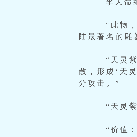
李天命继续
“此物，采用
陆最著名的雕
“天灵紫石
散，形成‘天
分攻击。”
“天灵紫盾
“价值：五