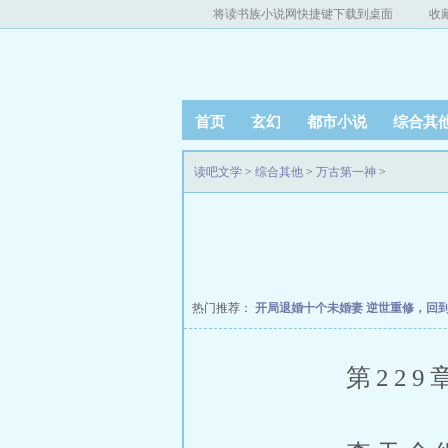
将读书族小说网快捷键下载到桌面
收
首页
玄幻
都市小说
综合其
读吧文学
>
综合其他
>
万古第一神
>
热门推荐：
开局退婚十个未婚妻
逆世重修，回
第229章