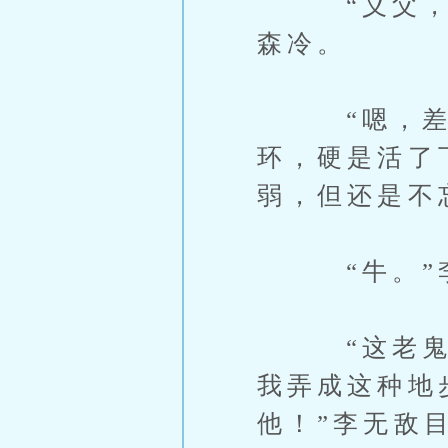
“义父，这
森冷。
“嗯，差那
环，硬是活了
弱，但还是不
“牛。”李天
“这老鬼的
我弄成这种地
他！”李无敌