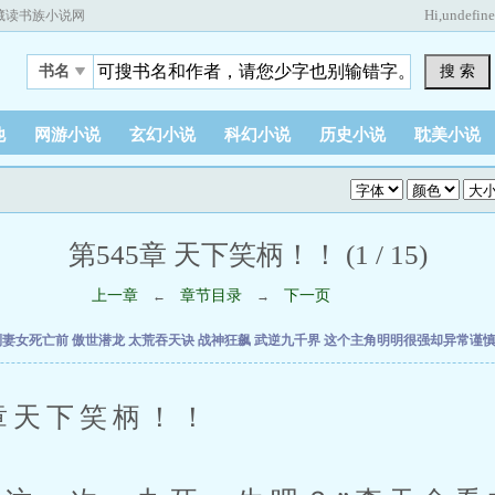
Hi,
undefin
藏读书族小说网
搜 索
书名
他
网游小说
玄幻小说
科幻小说
历史小说
耽美小说
第545章 天下笑柄！！ (1 / 15)
上一章
章节目录
下一页
←
→
到妻女死亡前
傲世潜龙
太荒吞天诀
战神狂飙
武逆九千界
这个主角明明很强却异常谨
天下笑柄！！