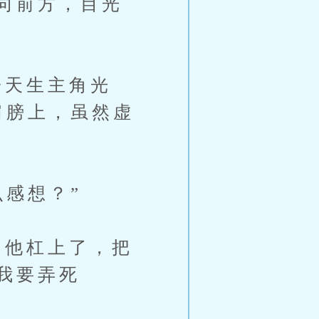
向前方，目光
天生主角光
肩膀上，虽然虚
感想？”
他杠上了，把
我要弄死