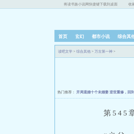
将读书族小说网快捷键下载到桌面
收
首页
玄幻
都市小说
综合其
读吧文学
>
综合其他
>
万古第一神
>
热门推荐：
开局退婚十个未婚妻
逆世重修，回
第545章