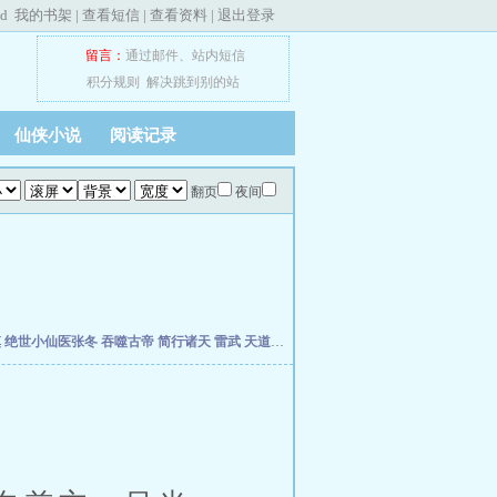
ed
我的书架
|
查看短信
|
查看资料
|
退出登录
留言：
通过邮件
、
站内短信
积分规则
解决跳到别的站
仙侠小说
阅读记录
翻页
夜间
慎
绝世小仙医张冬
吞噬古帝
简行诸天
雷武
天道天骄
开局签到荒古圣体
开局移植妖魔