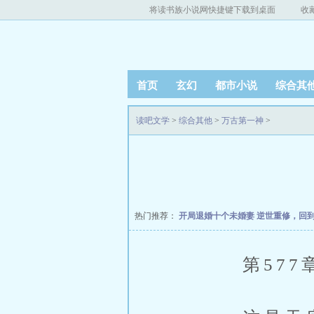
将读书族小说网快捷键下载到桌面
收
首页
玄幻
都市小说
综合其
读吧文学
>
综合其他
>
万古第一神
>
热门推荐：
开局退婚十个未婚妻
逆世重修，回
第577章