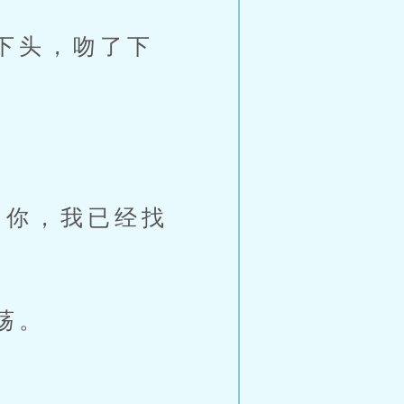
下头，吻了下
你，我已经找
荡。