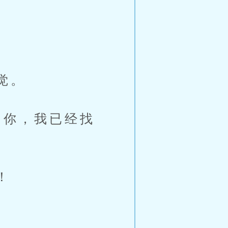
觉。
你，我已经找
！