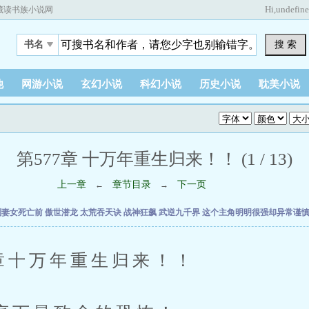
Hi,
undefin
藏读书族小说网
搜 索
书名
他
网游小说
玄幻小说
科幻小说
历史小说
耽美小说
第577章 十万年重生归来！！ (1 / 13)
上一章
章节目录
下一页
←
→
到妻女死亡前
傲世潜龙
太荒吞天诀
战神狂飙
武逆九千界
这个主角明明很强却异常谨
十万年重生归来！！