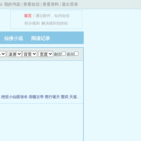
ed
我的书架
|
查看短信
|
查看资料
|
退出登录
留言：
通过邮件
、
站内短信
积分规则
解决跳到别的站
仙侠小说
阅读记录
翻页
夜间
慎
绝世小仙医张冬
吞噬古帝
简行诸天
雷武
天道天骄
开局签到荒古圣体
开局移植妖魔