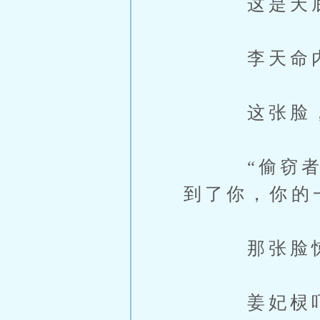
这是天底下
李天命内
这张脸，让
“偷窃者，
到了你，你的
那张脸惊天
姜妃棂吓得