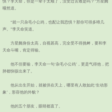
惧？李天命，你是一辈子太顺了，没受过苦难是吗？”方星阙
哑然道。
“就一只杂毛小公鸡，也配让我恐惧？那你可得多啼几
声。”李天命笑道。
方星阙身份太高，自视甚高，完全受不得挑衅，要和李
天命斗嘴，肯定得输。
他不但要输，李天命一句‘杂毛小公鸡’，更是气得他，把
肺都快咳出来了。
他从出生开始，就被供在天上，哪里有人敢如此‘生动形
象’，形容他的外貌？
他的五个朋友，眼睛都直了。