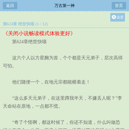
返回
万古第一神
首页
设置
第624章 绝世快喵 (1 / 12)
关灯
《关闭小说畅读模式体验更好》
大
第624章绝世快喵
中
小
这六个人以方星阙为首，个个都是天元弟子，层次高得
可怕。
他们随便一个，在地元宗都能横着走！
“这么多天元弟子，在这里蹲我半天，不嫌丢人呢？”李
天命站在原地，一点都不慌。
“奇了个怪啊，都这时候了，你还不知道，什么叫做恐