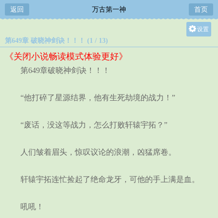
返回
万古第一神
首页
设置
第649章 破晓神剑诀！！！ (1 / 13)
关灯
《关闭小说畅读模式体验更好》
大
第649章破晓神剑诀！！！
中
小
“他打碎了星源结界，他有生死劫境的战力！”
“废话，没这等战力，怎么打败轩辕宇拓？”
人们皱着眉头，惊叹议论的浪潮，凶猛席卷。
轩辕宇拓连忙捡起了绝命龙牙，可他的手上满是血。
吼吼！