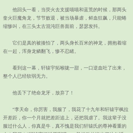
他回头一看，当荧火去支援喵喵和蓝荒的时候，那两头
奎火巨魔角龙，节节败退，被当场暴虐，鲜血狂飙，只能蜷
缩惨叫，在三头太古混沌巨兽面前，瑟瑟发抖。
它们是真的被揍怕了，两头身长百米的神龙，拥抱着缩
在一起，浑身龙鳞翻飞，惨不忍睹。
看到这一幕，轩辕宇拓喉咙一甜，一口逆血吐了出来，
整个人已经软弱无力。
他丢下了绝命龙牙，放弃了！
“李天命，你厉害，我服了，我花了十九年和轩辕宇枫拉
开差距，你一个月就把差距追上，还把我虐了。我这辈子没
服过什么人，你真是牛，真不愧是我们轩辕氏的尊神看重的