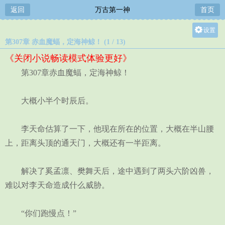
返回
万古第一神
首页
设置
第307章 赤血魔蝠，定海神鲸！ (1 / 13)
关灯
《关闭小说畅读模式体验更好》
大
第307章赤血魔蝠，定海神鲸！
中
小
大概小半个时辰后。
李天命估算了一下，他现在所在的位置，大概在半山腰
上，距离头顶的通天门，大概还有一半距离。
解决了奚孟凛、樊舞天后，途中遇到了两头六阶凶兽，
难以对李天命造成什么威胁。
“你们跑慢点！”