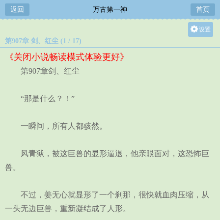
返回
万古第一神
首页
设置
第907章 剑、红尘 (1 / 17)
关灯
《关闭小说畅读模式体验更好》
大
第907章剑、红尘
中
小
“那是什么？！”
一瞬间，所有人都骇然。
风青狱，被这巨兽的显形逼退，他亲眼面对，这恐怖巨
兽。
不过，姜无心就显形了一个刹那，很快就血肉压缩，从
一头无边巨兽，重新凝结成了人形。