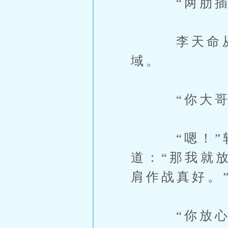
“两肋插
李天命从繁
域。
“你大哥要
“嗯！”轩
道：“那我就
肩作战真好。
“你放心吧