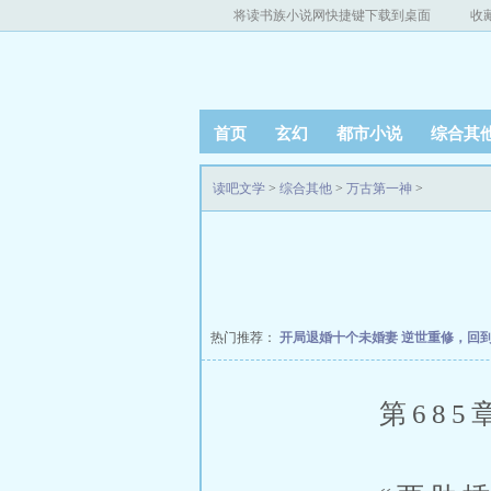
将读书族小说网快捷键下载到桌面
收
首页
玄幻
都市小说
综合其
读吧文学
>
综合其他
>
万古第一神
>
热门推荐：
开局退婚十个未婚妻
逆世重修，回
第685章