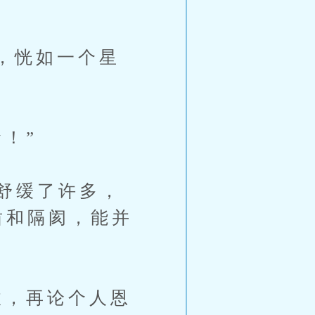
，恍如一个星
！”
舒缓了许多，
盾和隔阂，能并
，再论个人恩