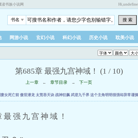
Hi,
undefin
藏读书族小说网
搜 索
书名
他
网游小说
玄幻小说
科幻小说
历史小说
耽美小说
第685章 最强九宫神域！ (1 / 10)
上一章
章节目录
下一页
←
→
到妻女死亡前
傲世潜龙
太荒吞天诀
战神狂飙
武逆九千界
这个主角明明很强却异常谨
最强九宫神域！