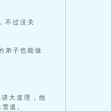
，不过没关
。
的弟子也能做
讲大道理，他
沐雪道。