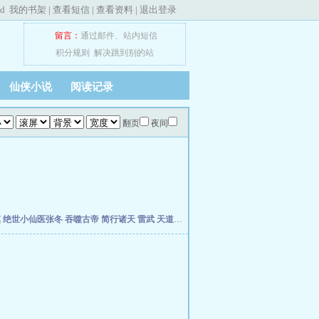
ed
我的书架
|
查看短信
|
查看资料
|
退出登录
留言：
通过邮件
、
站内短信
积分规则
解决跳到别的站
仙侠小说
阅读记录
翻页
夜间
慎
绝世小仙医张冬
吞噬古帝
简行诸天
雷武
天道天骄
开局签到荒古圣体
开局移植妖魔