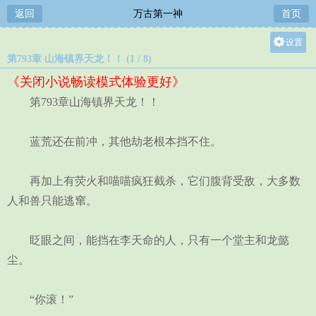
返回
万古第一神
首页
设置
第793章 山海镇界天龙！！ (1 / 8)
关灯
《关闭小说畅读模式体验更好》
大
第793章山海镇界天龙！！
中
小
蓝荒还在前冲，其他劫老根本挡不住。
再加上有荧火和喵喵疯狂截杀，它们腹背受敌，大多数
人和兽只能逃窜。
眨眼之间，能挡在李天命的人，只有一个堂主和龙懿
尘。
“你滚！”