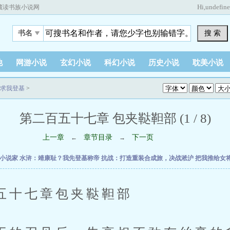
Hi,
undefin
藏读书族小说网
搜 索
书名
他
网游小说
玄幻小说
科幻小说
历史小说
耽美小说
求我登基
>
第二百五十七章 包夹鞑靼部 (1 / 8)
上一章
章节目录
下一页
←
→
时小说家
水浒：靖康耻？我先登基称帝
抗战：打造重装合成旅，决战淞沪
把我推给女
七章包夹鞑靼部