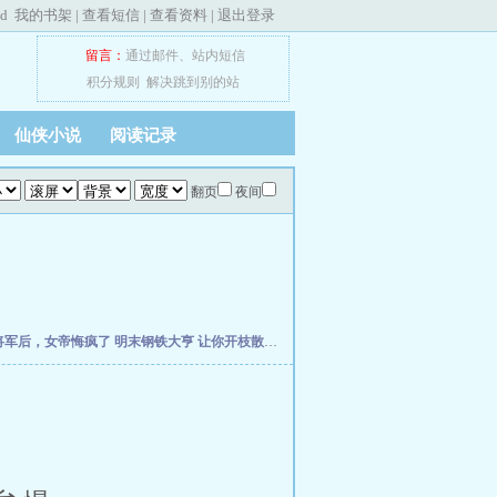
ed
我的书架
|
查看短信
|
查看资料
|
退出登录
留言：
通过邮件
、
站内短信
积分规则
解决跳到别的站
仙侠小说
阅读记录
翻页
夜间
将军后，女帝悔疯了
明末钢铁大亨
让你开枝散叶，你带七名罪女造反？
穿越成农家妇