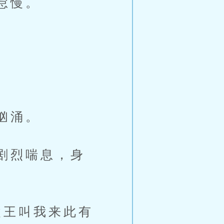
怠慢。
。
。
汹涌。
剧烈喘息，身
王叫我来此有