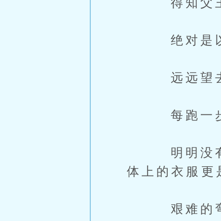
得知父王的
绝对是以自
远远望去，
每跑一步，
明明没有多
体上的衣服更
艰难的弯腰