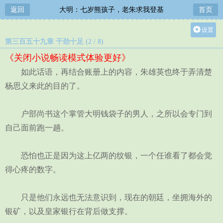
返回
大明：七岁熊孩子，老朱求我登基
首页
设置
第三百五十九章 干劲十足 (2 / 8)
关灯
《关闭小说畅读模式体验更好》
大
如此话语，再结合账册上的内容，朱雄英也终于弄清楚
中
杨思义来此的目的了。
小
户部尚书这个掌管大明钱袋子的男人，之所以会专门到
自己面前跑一趟。
恐怕也正是因为这上亿两的纹银，一个任谁看了都会觉
得心疼的数字。
只是他们永远也无法意识到，现在的朝廷，坐拥海外的
银矿，以及皇家银行在背后做支撑。