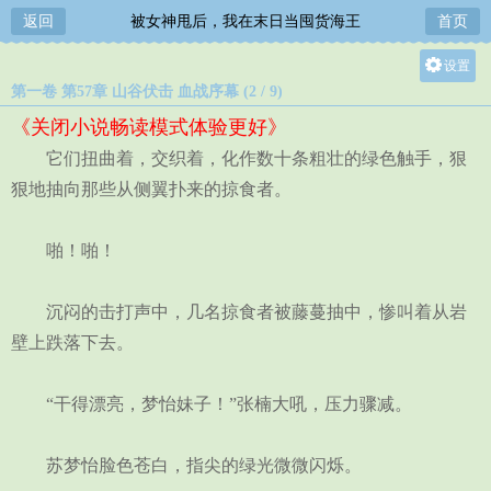
返回
被女神甩后，我在末日当囤货海王
首页
设置
第一卷 第57章 山谷伏击 血战序幕 (2 / 9)
关灯
《关闭小说畅读模式体验更好》
大
它们扭曲着，交织着，化作数十条粗壮的绿色触手，狠
中
狠地抽向那些从侧翼扑来的掠食者。
小
啪！啪！
沉闷的击打声中，几名掠食者被藤蔓抽中，惨叫着从岩
壁上跌落下去。
“干得漂亮，梦怡妹子！”张楠大吼，压力骤减。
苏梦怡脸色苍白，指尖的绿光微微闪烁。