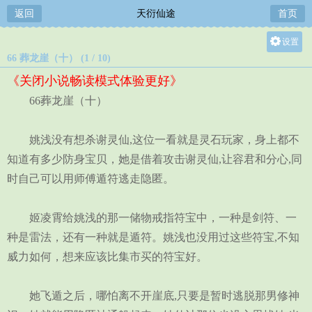
返回
天衍仙途
首页
设置
66 葬龙崖（十） (1 / 10)
关灯
《关闭小说畅读模式体验更好》
大
66葬龙崖（十）
中
小
姚浅没有想杀谢灵仙,这位一看就是灵石玩家，身上都不
知道有多少防身宝贝，她是借着攻击谢灵仙,让容君和分心,同
时自己可以用师傅遁符逃走隐匿。
姬凌霄给姚浅的那一储物戒指符宝中，一种是剑符、一
种是雷法，还有一种就是遁符。姚浅也没用过这些符宝,不知
威力如何，想来应该比集市买的符宝好。
她飞遁之后，哪怕离不开崖底,只要是暂时逃脱那男修神