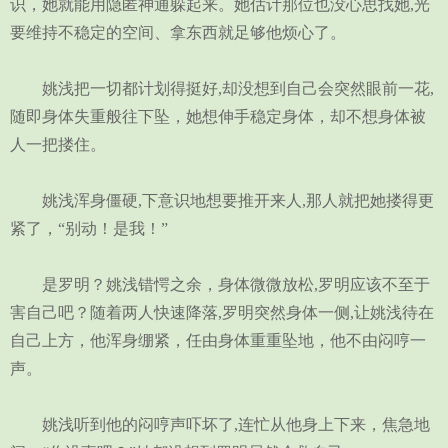
识，她就能用隐匿神通躲起来。她估计那位也没心思找她,光
要维持不稳定的空间、拿东西就足够他烦心了。
姚浅把一切都计划得挺好,却没想到自己会突然眼前一花,
随即身体失重般往下坠，她想伸手稳定身体，却不想身体被
人一把搂住。
姚浅浑身僵硬,下意识地想要推开来人,那人就把她搂得更
紧了，“别动！是我！”
是罗明？姚浅错愕之余，身体微微放松,罗明应该不至于
害自己吧？随着两人快速降落,罗明突然身体一侧,让姚浅待在
自己上方，他浑身绷紧，任由身体重重坠地，他不由闷哼一
声。
姚浅听到他的闷哼声吓坏了,连忙从他身上下来，焦急地