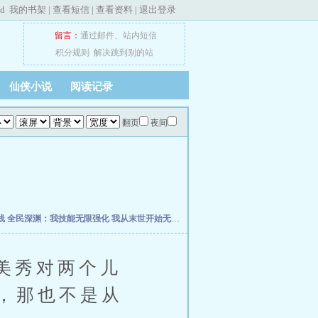
ed
我的书架
|
查看短信
|
查看资料
|
退出登录
留言：
通过邮件
、
站内短信
积分规则
解决跳到别的站
仙侠小说
阅读记录
翻页
夜间
线
全民深渊：我技能无限强化
我从末世开始无敌
网游之王者再战
星际叛徒
我以狐仙
美秀对两个儿
，那也不是从