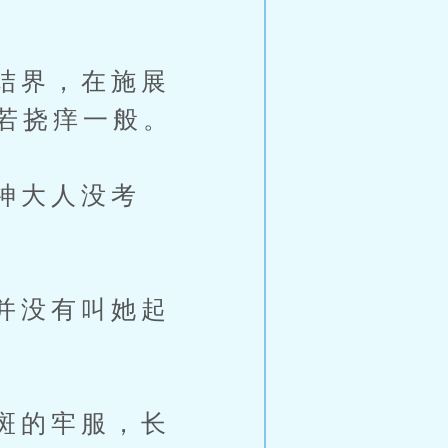
结界，在施展
若挠痒一般。
神大人没考
并没有叫她起
斑的牢服，长