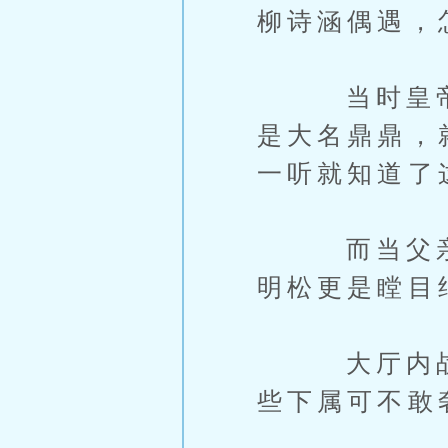
柳诗涵偶遇，
当时皇帝大
是大名鼎鼎，
一听就知道了
而当父亲康
明松更是瞠目
大厅内战战
些下属可不敢