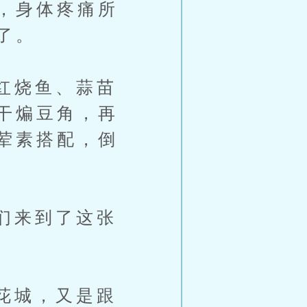
，身体疼痛所
了。
红烧鱼、蒜苗
干煸豆角，再
荤素搭配，倒
们来到了这张
花城，又是跟