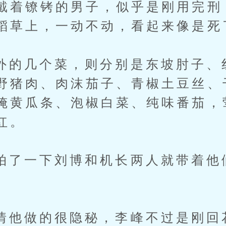
戴着镣铐的男子，似乎是刚用完刑
稻草上，一动不动，看起来像是死
几个菜，则分别是东坡肘子、
野猪肉、肉沫茄子、青椒土豆丝、
腌黄瓜条、泡椒白菜、纯味番茄，
红。
一下刘博和机长两人就带着他
。
做的很隐秘，李峰不过是刚回