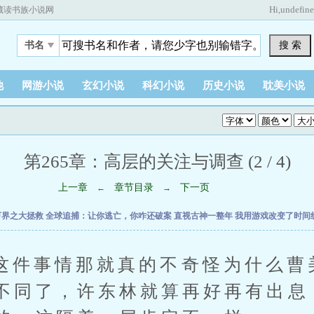
Hi,
undefin
藏读书族小说网
搜 索
书名
他
网游小说
玄幻小说
科幻小说
历史小说
耽美小说
第265章：高层的关注与调查 (2 / 4)
上一章
章节目录
下一页
←
→
万界之大拯救
全球追捕：让你逃亡，你咋还破案
直视古神一整年
我用游戏改变了时间
事情那就真的不奇怪为什么曹
不同了，许东林就算再好再有出息