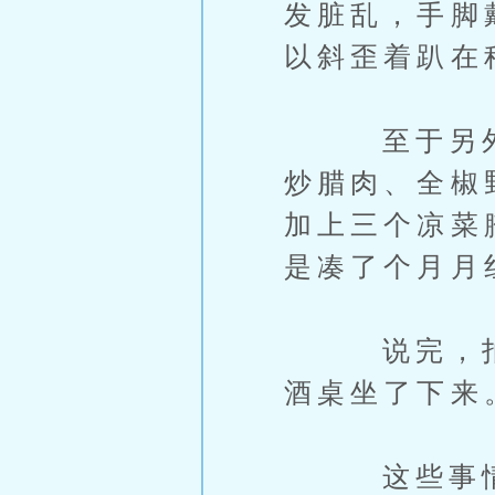
发脏乱，手脚
以斜歪着趴在
至于另外的
炒腊肉、全椒
加上三个凉菜
是凑了个月月
说完，拍了
酒桌坐了下来
这些事情他