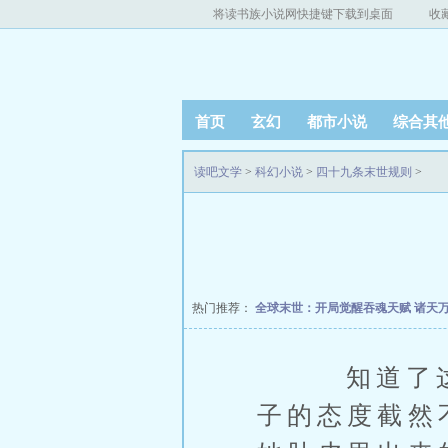
将读书族小说网快捷键下载到桌面
收
首页
玄幻
都市小说
综合其
读吧文学
>
科幻小说
>
四十九条末世规则
>
热门推荐：
全球末世：开局觉醒吞魂天赋
诸天
知道了这件
子的态度截然