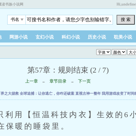
Hi,
undefin
藏读书族小说网
搜 索
书名
他
网游小说
玄幻小说
科幻小说
历史小说
耽美小说
第57章：规则结束 (2 / 7)
上一章
章节目录
下一页
←
→
万界之大拯救
全球追捕：让你逃亡，你咋还破案
直视古神一整年
我用游戏改变了时间
用【恒温科技内衣】生效的6小
在保暖的睡袋里。