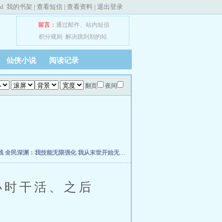
ed
我的书架
|
查看短信
|
查看资料
|
退出登录
留言：
通过邮件
、
站内短信
积分规则
解决跳到别的站
仙侠小说
阅读记录
翻页
夜间
线
全民深渊：我技能无限强化
我从末世开始无敌
网游之王者再战
星际叛徒
我以狐仙
时干活、之后