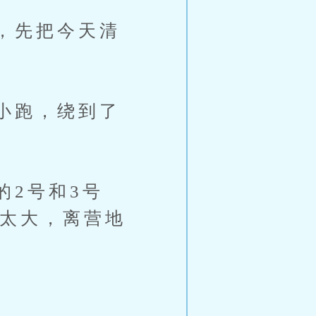
，先把今天清
小跑，绕到了
2号和3号
静太大，离营地