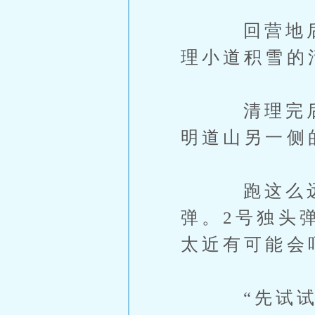
回营地后他
理小道积雪的
清理完后，
明道山另一侧
跑这么远是
弹。2号独头
太近有可能会
“先试试2