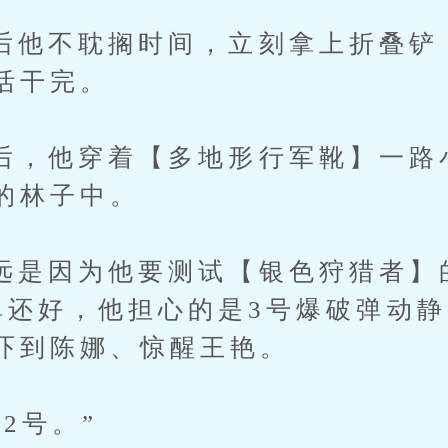
不耽搁时间，立刻拿上折叠铲
活干完。
他穿着【多地形行军靴】一路
的林子中。
因为他要测试【银色狩猎者】的
弹还好，他担心的是3号爆破弹动
吓到陈娜、惊醒王艳。
号。”