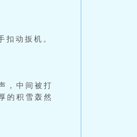
手扣动扳机。
声，中间被打
厚的积雪轰然