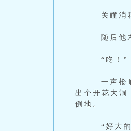
关瞳消耗1
随后他左手
“咚！”
一声枪响，
出个开花大洞
倒地。
“好大的威