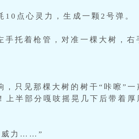
0点心灵力，生成一颗2号弹。
托着枪管，对准一棵大树，右
只见那棵大树的树干“咔嚓”一
！上半部分嘎吱摇晃几下后带着厚
力……”