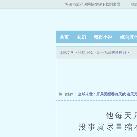
将读书族小说网快捷键下载到桌面
收
首页
玄幻
都市小说
综合其
读吧文学
>
科幻小说
>
四十九条末世规则
>
热门推荐：
全球末世：开局觉醒吞魂天赋
诸天
他每天只利
没事就尽量缩