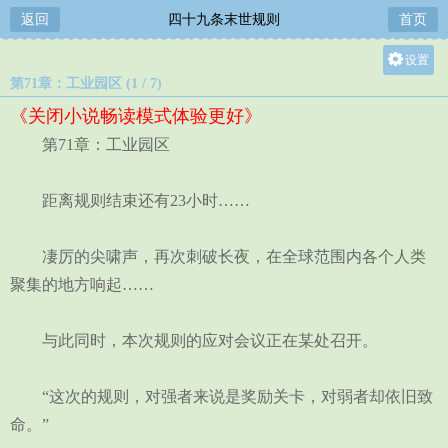
返回
四十九条末世规则
首页
设置
第71章：工业园区 (1 / 7)
关灯
《关闭小说畅读模式体验更好》
大
第71章：工业园区
中
小
距离规则结束还有23小时……
凄厉的尖啸声，再次刺破长夜，在全球范围内各个人类
聚集的地方响起……
与此同时，本次规则的应对会议正在某处召开。
“这次的规则，对强者来说是奖励关卡，对弱者却依旧致
命。”