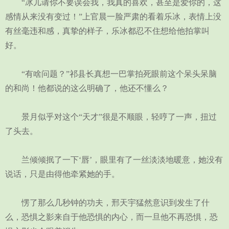
“冰儿请你不要误会我，我真的喜欢，甚至是爱你的，这
感情从来没有变过！”上官晨一脸严肃的看着乐冰，表情上没
有丝毫违和感，真挚的样子，乐冰都忍不住想给他拍掌叫
好。
“有啥问题？”祁县长真想一巴掌拍死眼前这个呆头呆脑
的和尚！他都说的这么明确了，他还不懂么？
景月似乎对这个“天才”很是不顺眼，轻哼了一声，扭过
了头去。
兰倾倾抿了一下‘唇’，眼里有了一丝淡淡地暖意，她没有
说话，只是由得他牵紧她的手。
愣了那么几秒钟的功夫，邢天宇猛然意识到发生了什
么，恐惧之影来自于他恐惧的内心，而一旦他不再恐惧，恐