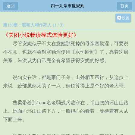
返回
四十九条末世规则
首页
设置
第130章：聪明人和作死人 (1 / 3)
关灯
《关闭小说畅读模式体验更好》
大
尽管安妮似乎不大在意她那死掉的母亲塞勒涅，可要说
中
不在意，也就不会对塞勒涅使用【永恒瞬间】了，靠着这层
小
关系，朱洪认为自己完全有希望获得安妮的好感。
说句实在话，都是豪门子弟，出外相互帮衬，从这点上
来说，迹部虽然太装了一点，倒也算得上是个好的老大哥。
曹柔带着那1ooo名老弱残兵驻守在，半山腰的环山山路
上。她面向环山山路下方，一脸担心的看着，等待着有人从
下面上来。