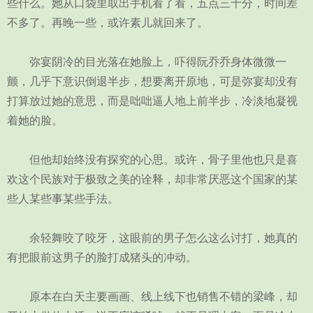
些什么。她从口袋里取出手机看了看，五点三十分，时间差
不多了。再晚一些，或许素儿就回来了。
弥宴阴冷的目光落在她脸上，吓得阮乔乔身体微微一
颤，几乎下意识倒退半步，想要离开原地，可是弥宴却没有
打算放过她的意思，而是咄咄逼人地上前半步，冷淡地凝视
着她的脸。
但他却始终没有探究的心思。或许，骨子里他也只是喜
欢这个民族对于极致之美的诠释，却非常厌恶这个国家的某
些人某些事某些手法。
余轻舞咬了咬牙，这眼前的男子怎么这么讨打，她真的
有把眼前这男子的脸打成猪头的冲动。
原本在白天主要画画、线上线下也销售不错的梁峰，却