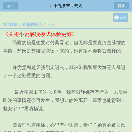
返回
四十九条末世规则
首页
设置
第132章：汹涌的舆论 (1 / 3)
关灯
《关闭小说畅读模式体验更好》
大
简雨的确是想要对付萧霖瑄，但无非是要查清楚苏缨的
中
事情，苏氏是苏缨父亲留下来的，她肯定不会将它毁掉的。
小
许雯雯和楚天骄刚走进去，就被朱鹏和胖大海等人带进
了一个迷影重重的包厢。
“最近霍家出了这么多事，我爸跟静婉存有矛盾，以后像
昨晚的事情还会再发生，我想让静婉离开，霍家也能得到一
些安宁！”霍清杨说。
墨景轩忍着疼痛，心里有些失落，看样子她真的被自己