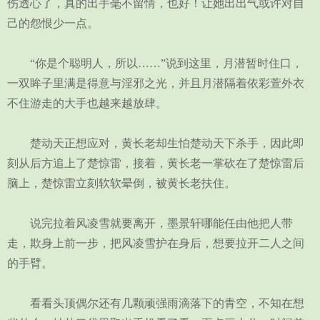
伤透心了，真的出手毫不留情，也好！让她出出气或许对自
己的怨恨少一点。
“你是个聪明人，所以……”说到这里，月潜暂时住口，
一双眸子里满是得意与淫邪之光，并且月潜隔着依彩萱外衣
不住游走的大手也越来越放肆。
楚动天正想应对，黄长老却生怕楚动天下杀手，因此即
刻从后方追上了楚惊雷，接着，黄长老一掌砍在了楚惊雷后
脑上，楚惊雷立刻软软晕倒，被黄长老扶住。
说完拉着风凌雪就要离开，墨景轩哪能任由他把人带
走，欺身上前一步，把风凌雪护在身后，想要拉开二人之间
的手臂。
看看头顶偶尔还有几颗顽强雨滴落下的青空，不知在想