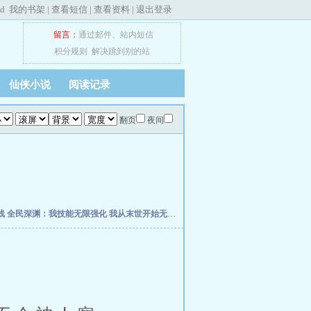
ed
我的书架
|
查看短信
|
查看资料
|
退出登录
留言：
通过邮件
、
站内短信
积分规则
解决跳到别的站
仙侠小说
阅读记录
翻页
夜间
线
全民深渊：我技能无限强化
我从末世开始无敌
网游之王者再战
星际叛徒
我以狐仙