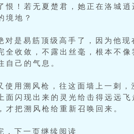
了恨！若无夏楚君，她正在洛城逍
的境地？
是易筋顶级高手了，因为他现
完全收敛，不露出丝毫，根本不像
住自己的气息。
用溯风枪，往这面墙上一刺，
上面闪现出来的灵光给击得远远飞
，才把溯风枪给重新召唤回来。
下一页继续阅读