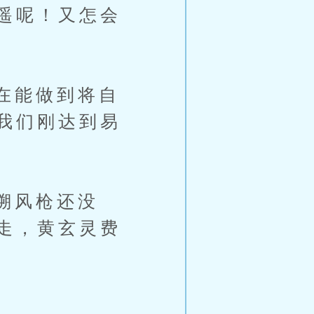
遥呢！又怎会
在能做到将自
我们刚达到易
溯风枪还没
走，黄玄灵费