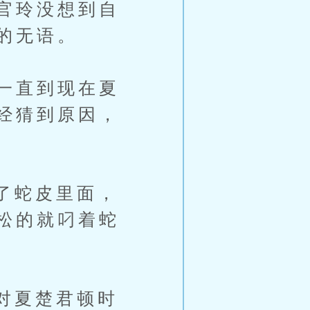
官玲没想到自
的无语。
一直到现在夏
经猜到原因，
了蛇皮里面，
松的就叼着蛇
对夏楚君顿时