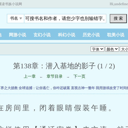
Hi,
undefin
藏读书族小说网
搜 索
书名
他
网游小说
玄幻小说
科幻小说
历史小说
耽美小说
第138章：潜入基地的影子 (1 / 2)
上一章
章节目录
下一页
←
→
万界之大拯救
全球追捕：让你逃亡，你咋还破案
直视古神一整年
我用游戏改变了时间
间里，闭着眼睛假装午睡。