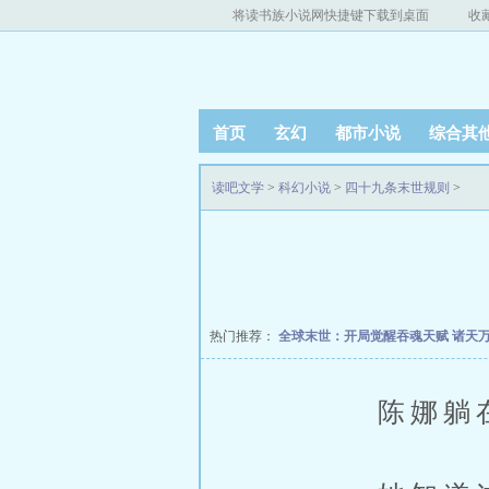
将读书族小说网快捷键下载到桌面
收
首页
玄幻
都市小说
综合其
读吧文学
>
科幻小说
>
四十九条末世规则
>
热门推荐：
全球末世：开局觉醒吞魂天赋
诸天
陈娜躺在房