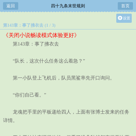
返回
四十九条末世规则
首页
设置
第143章：事了拂衣去 (1 / 3)
关灯
《关闭小说畅读模式体验更好》
大
第143章：事了拂衣去
中
小
“队长，这次什么任务这么着急？”
第一小队登上飞机后，队员黑鲨率先开口询问。
“你们自己看。”
龙魂把手里的平板递给四人，上面有张博士发来的任务
详情。