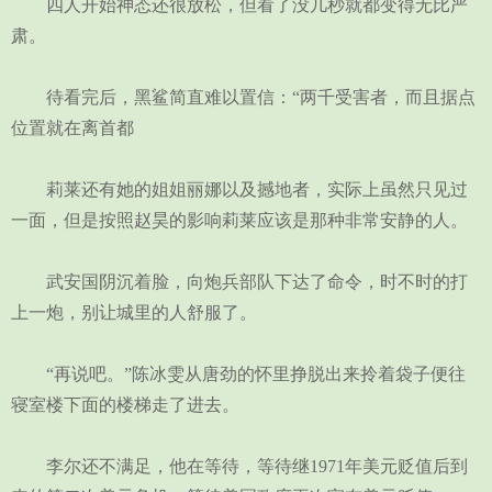
四人开始神态还很放松，但看了没几秒就都变得无比严
肃。
待看完后，黑鲨简直难以置信：“两千受害者，而且据点
位置就在离首都
莉莱还有她的姐姐丽娜以及撼地者，实际上虽然只见过
一面，但是按照赵昊的影响莉莱应该是那种非常安静的人。
武安国阴沉着脸，向炮兵部队下达了命令，时不时的打
上一炮，别让城里的人舒服了。
“再说吧。”陈冰雯从唐劲的怀里挣脱出来拎着袋子便往
寝室楼下面的楼梯走了进去。
李尔还不满足，他在等待，等待继1971年美元贬值后到