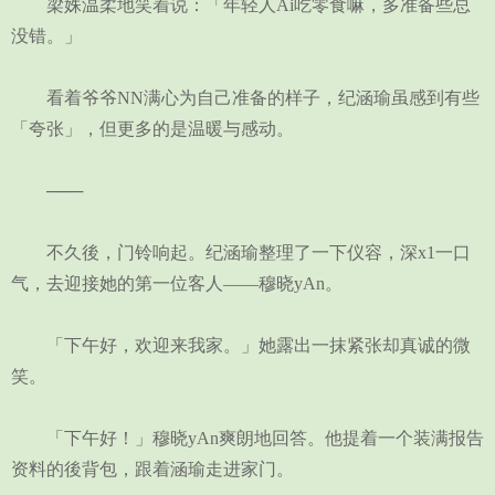
梁姝温柔地笑着说：「年轻人Ai吃零食嘛，多准备些总
没错。」
看着爷爷NN满心为自己准备的样子，纪涵瑜虽感到有些
「夸张」，但更多的是温暖与感动。
───
不久後，门铃响起。纪涵瑜整理了一下仪容，深x1一口
气，去迎接她的第一位客人——穆晓yAn。
「下午好，欢迎来我家。」她露出一抹紧张却真诚的微
笑。
「下午好！」穆晓yAn爽朗地回答。他提着一个装满报告
资料的後背包，跟着涵瑜走进家门。