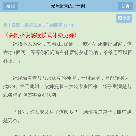
返回
光照进来的那一刻
首页
设置
第十四章：家的味道，心的距离 (2 / 4)
关灯
《关闭小说畅读模式体验更好》
大
纪牧不以为然，拍着x口保证：「吃不完还能带回家，这
中
样才T面啊！等等你问问看有什麽特别想吃的，爷爷还可以再
小
补上。」
纪涵瑜看着爷爷那认真的神情，一时语塞，只能转身去
找NN。恰巧此时，梁姝提着一大袋零食回来，袋子里满是各
式各样的包装零食和饮料。
「NN，你怎麽又买了这麽多？」涵瑜接过袋子，眼中满
是无奈。