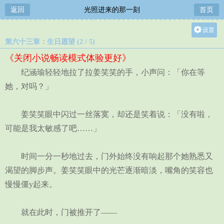
返回
光照进来的那一刻
首页
设置
第六十三章：生日愿望 (2 / 5)
关灯
《关闭小说畅读模式体验更好》
大
纪涵瑜轻轻地拉了拉姜笑笑的手，小声问：「你在等
中
她，对吗？」
小
姜笑笑眼中闪过一丝落寞，却还是笑着说：「没有啦，
可能是我太敏感了吧……」
时间一分一秒地过去，门外始终没有响起那个她熟悉又
渴望的脚步声。姜笑笑眼中的光芒逐渐暗淡，嘴角的笑容也
慢慢僵y起来。
就在此时，门被推开了——