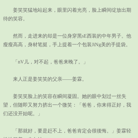
姜笑笑猛地站起来，眼里闪着光亮，脸上瞬间绽放出期
待的笑容。
然而，走进来的却是一位身穿黑sE西装的中年男子。他
瘦瘦高高，身材笔挺，手上提着一个包装JiNg美的手提袋。
「nV儿，对不起，爸爸来晚了。」
来人正是姜笑笑的父亲——姜霖。
姜笑笑脸上的笑容在瞬间凝固。她的眼中划过一丝失
望，但随即又努力挤出一个微笑：「爸爸，你来得正好，我
们还没开始呢。」
「那就好，要是赶不上，爸爸肯定会很後悔。」姜霖轻