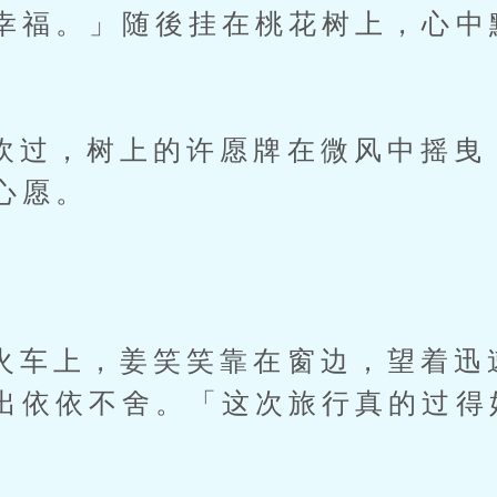
幸福。」随後挂在桃花树上，心中
，树上的许愿牌在微风中摇曳
心愿。
上，姜笑笑靠在窗边，望着迅
出依依不舍。「这次旅行真的过得