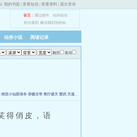
ed
我的书架
|
查看短信
|
查看资料
|
退出登录
留言：
通过邮件
、
站内短信
积分规则
解决跳到别的站
仙侠小说
阅读记录
翻页
夜间
慎
绝世小仙医张冬
吞噬古帝
简行诸天
雷武
天道天骄
开局签到荒古圣体
开局移植妖魔
笑得俏皮，语