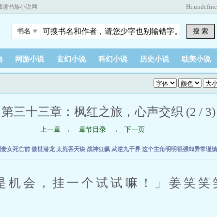
Hi,
undefin
藏读书族小说网
搜 索
书名
他
网游小说
玄幻小说
科幻小说
历史小说
耽美小说
第三十三章：枫红之旅，心声交织 (2 / 3)
上一章
章节目录
下一页
←
→
到妻女死亡前
傲世潜龙
太荒吞天诀
战神狂飙
武逆九千界
这个主角明明很强却异常谨
会，挂一个试试嘛！」姜笑笑
。