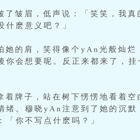
皱眉，低声说：「笑笑，我真
没什麽意义吧？」
的肩，笑得像个yAn光般灿烂
後你会想要呢。反正来都来了，挂
牌子，站在树下愣愣地看着空
情绪。穆晓yAn注意到了她的沉默
：「你不写点什麽吗？」