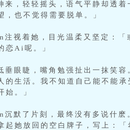
，轻轻摇头，语气平静却透着
望，也不觉得需要脱单。」
注视着她，目光温柔又坚定：「
的恋Ai呢。」
眼睫，嘴角勉强扯出一抹笑容
人的生活。我不知道自己能不能承
开始。」
沉默了片刻，最终没有多说什麽
拿起她放回的空白牌子，写上：「