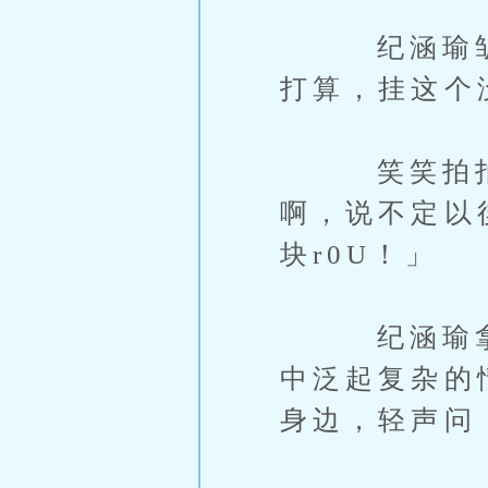
纪涵瑜皱了
打算，挂这个
笑笑拍拍她
啊，说不定以
块r0U！」
纪涵瑜拿着
中泛起复杂的
身边，轻声问