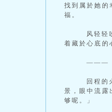
找到属於她的
福。
风轻轻吹过
着藏於心底的
———
回程的火车
景，眼中流露
够呢。」