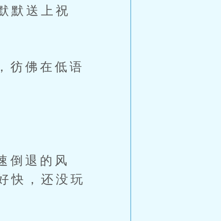
默默送上祝
，彷佛在低语
速倒退的风
好快，还没玩