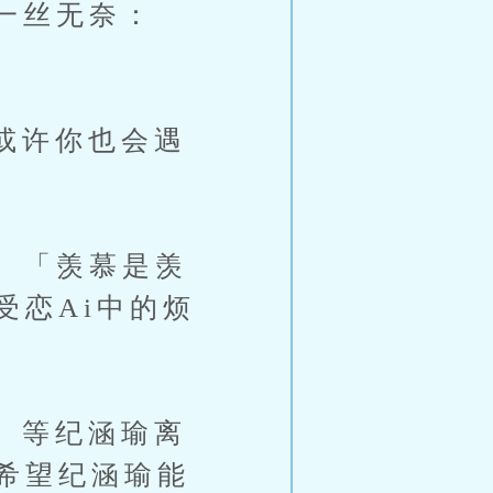
一丝无奈：
或许你也会遇
。「羡慕是羡
受恋Ai中的烦
。等纪涵瑜离
希望纪涵瑜能