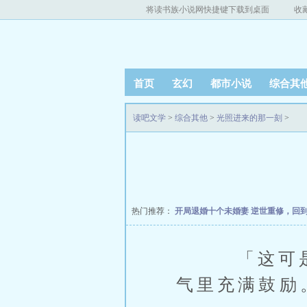
将读书族小说网快捷键下载到桌面
收
首页
玄幻
都市小说
综合其
读吧文学
>
综合其他
>
光照进来的那一刻
>
热门推荐：
开局退婚十个未婚妻
逆世重修，回
「这可是机
气里充满鼓励