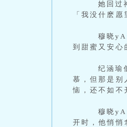
她回过神来
「我没什麽愿
穆晓yAn
到甜蜜又安心
纪涵瑜低垂
慕，但那是别
恼，还不如不
穆晓yAn
开时，他悄悄