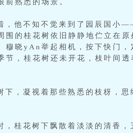
眼前熟悉的场景。
他不知不觉来到了园辰国小—
周围的桂花树依旧静静地伫立在原
。穆晓yAn举起相机，按下快门，
季节，桂花树还未开花，枝叶间透
，凝视着那些熟悉的枝枒，思
桂花树下飘散着淡淡的清香，