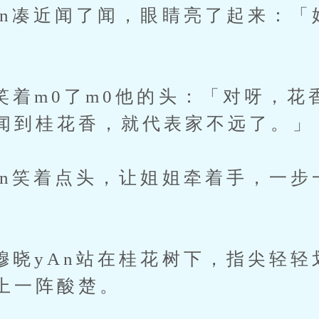
凑近闻了闻，眼睛亮了起来：「
m0了m0他的头：「对呀，花
闻到桂花香，就代表家不远了。」
笑着点头，让姐姐牵着手，一步
yAn站在桂花树下，指尖轻轻划
上一阵酸楚。