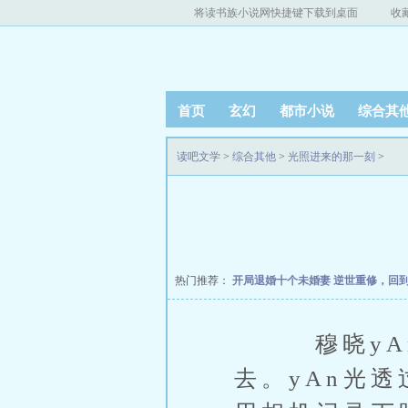
将读书族小说网快捷键下载到桌面
收
首页
玄幻
都市小说
综合其
读吧文学
>
综合其他
>
光照进来的那一刻
>
热门推荐：
开局退婚十个未婚妻
逆世重修，回
穆晓yAn
去。yAn光