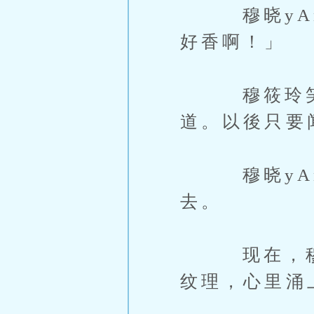
穆晓yAn
好香啊！」
穆筱玲笑着
道。以後只要
穆晓yAn
去。
现在，穆晓
纹理，心里涌