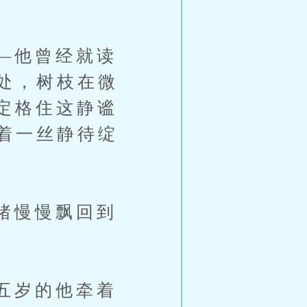
—他曾经就读
处，树枝在微
定格住这静谧
着一丝静待绽
绪慢慢飘回到
五岁的他牵着