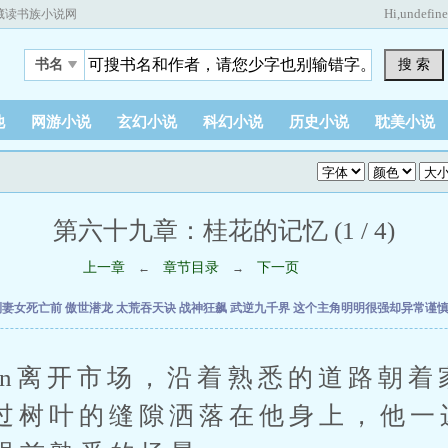
Hi,
undefin
藏读书族小说网
搜 索
书名
他
网游小说
玄幻小说
科幻小说
历史小说
耽美小说
第六十九章：桂花的记忆 (1 / 4)
上一章
章节目录
下一页
←
→
到妻女死亡前
傲世潜龙
太荒吞天诀
战神狂飙
武逆九千界
这个主角明明很强却异常谨
离开市场，沿着熟悉的道路朝着
透过树叶的缝隙洒落在他身上，他一