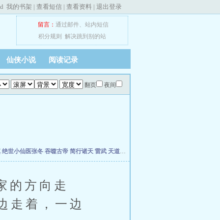
ed
我的书架
|
查看短信
|
查看资料
|
退出登录
留言：
通过邮件
、
站内短信
积分规则
解决跳到别的站
仙侠小说
阅读记录
翻页
夜间
慎
绝世小仙医张冬
吞噬古帝
简行诸天
雷武
天道天骄
开局签到荒古圣体
开局移植妖魔
家的方向走
边走着，一边