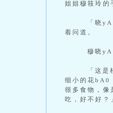
姐姐穆筱玲的
「晓yAn
着问道。
穆晓yAn
「这是桂花
细小的花bA
很多食物，像
吃，好不好？