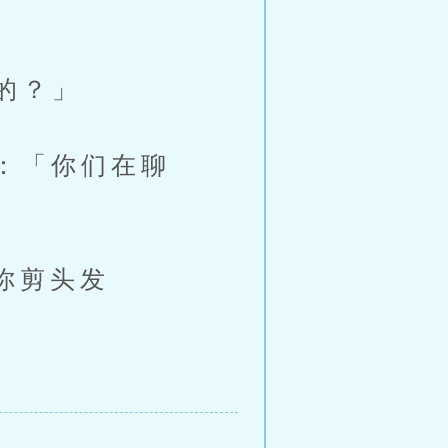
的？」
：「你们在聊
你剪头发