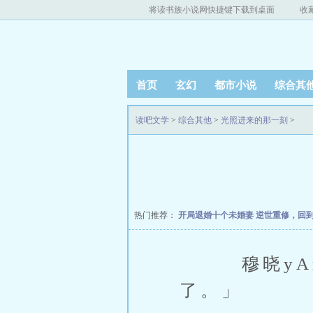
将读书族小说网快捷键下载到桌面
收
首页
玄幻
都市小说
综合其
读吧文学
>
综合其他
>
光照进来的那一刻
>
热门推荐：
开局退婚十个未婚妻
逆世重修，回
穆晓yAn
了。」