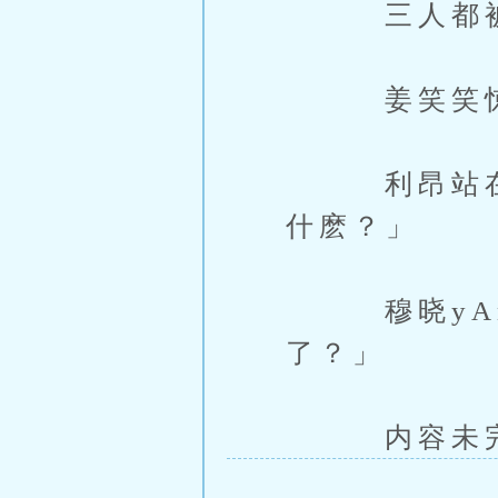
三人都被他
姜笑笑惊呼
利昂站在他
什麽？」
穆晓yAn
了？」
内容未完，