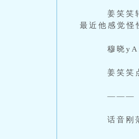
姜笑笑转头
最近他感觉怪
穆晓yAn
姜笑笑点点
———
话音刚落，