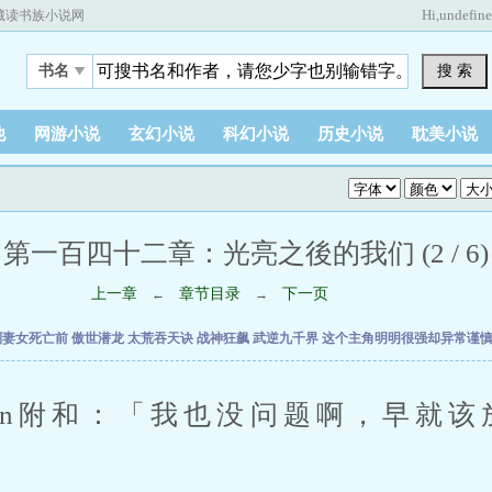
Hi,
undefin
藏读书族小说网
搜 索
书名
他
网游小说
玄幻小说
科幻小说
历史小说
耽美小说
第一百四十二章：光亮之後的我们 (2 / 6)
上一章
章节目录
下一页
←
→
到妻女死亡前
傲世潜龙
太荒吞天诀
战神狂飙
武逆九千界
这个主角明明很强却异常谨
附和：「我也没问题啊，早就该