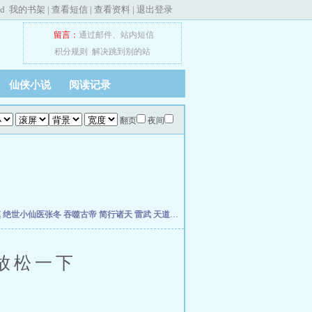
ed
我的书架
|
查看短信
|
查看资料
|
退出登录
留言：
通过邮件
、
站内短信
积分规则
解决跳到别的站
仙侠小说
阅读记录
翻页
夜间
慎
绝世小仙医张冬
吞噬古帝
简行诸天
雷武
天道天骄
开局签到荒古圣体
开局移植妖魔
放松一下