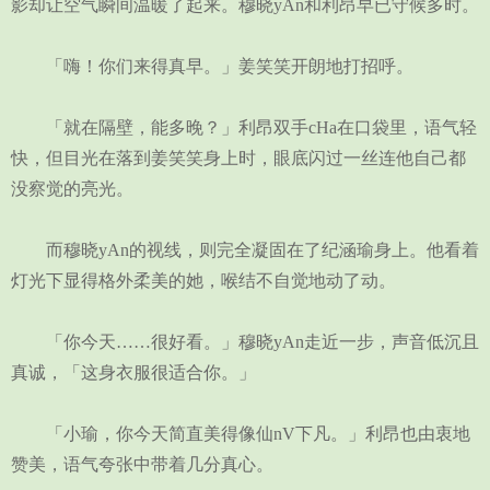
影却让空气瞬间温暖了起来。穆晓yAn和利昂早已守候多时。
「嗨！你们来得真早。」姜笑笑开朗地打招呼。
「就在隔壁，能多晚？」利昂双手cHa在口袋里，语气轻
快，但目光在落到姜笑笑身上时，眼底闪过一丝连他自己都
没察觉的亮光。
而穆晓yAn的视线，则完全凝固在了纪涵瑜身上。他看着
灯光下显得格外柔美的她，喉结不自觉地动了动。
「你今天……很好看。」穆晓yAn走近一步，声音低沉且
真诚，「这身衣服很适合你。」
「小瑜，你今天简直美得像仙nV下凡。」利昂也由衷地
赞美，语气夸张中带着几分真心。