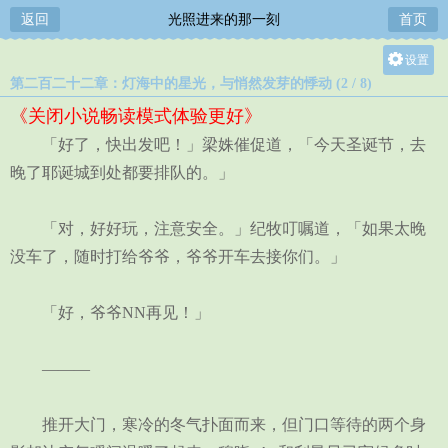
返回
光照进来的那一刻
首页
设置
第二百二十二章：灯海中的星光，与悄然发芽的悸动 (2 / 8)
关灯
《关闭小说畅读模式体验更好》
大
「好了，快出发吧！」梁姝催促道，「今天圣诞节，去
中
晚了耶诞城到处都要排队的。」
小
「对，好好玩，注意安全。」纪牧叮嘱道，「如果太晚
没车了，随时打给爷爷，爷爷开车去接你们。」
「好，爷爷NN再见！」
———
推开大门，寒冷的冬气扑面而来，但门口等待的两个身