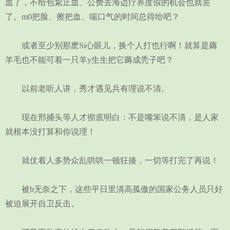
血了，不给包紮止血、公费去海边疗养度假的机会也就罢
了。m0把脸、擦把血、喘口气的时间总得给吧？
或者至少别那麽Si心眼儿，换个人打也行啊！就算是薅
羊毛也不能可着一只羊y生生把它薅成秃子吧？
以前老听人讲，秀才遇见兵有理说不清。
现在邢捕头等人才彻底明白：不是嘴笨说不清，是人家
就根本没打算和你说理！
就仗着人多势众乱哄哄一顿狂揍，一切等打完了再说！
被b无奈之下，这些平日里清高孤傲的国家公务人员只好
被迫展开自卫反击。