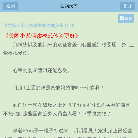
返回
匪祸天下
首页
设置
正文第二十八章稀里糊涂成义子 (1 / 9)
关灯
《关闭小说畅读模式体验更好》
大
邢捕头以及他带来的这些官差们心里感到很委屈，身T上
中
觉得很受伤。
小
心里的委屈暂时还能忍受。
可身T上受的伤是真他娘的那叫一个痛啊！
面前这一夥在战场之上见惯了鲜血和生Si的兵卒们简直
不把他们这些国家公务人员当人看！下手也太狠了！
举着bAng子一棍子打过来，明明看见人家头顶上已经冒