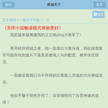
返回
匪祸天下
首页
设置
正文第四十一章反守为攻 (1 / 8)
关灯
《关闭小说畅读模式体验更好》
大
我是越来越佩服我的义父南g0ng大将军了!
中
小
离开睦州府城之後，他一面派出大量斥候，四处探查敌
军可能存在的援兵下落及其後续人马的配置、粮草供应情
况。
一面催促着我们马不停蹄的沿着敌人溃逃的方向勇猛追
击。
他似乎脑子突然开窍了：深深领悟到了兵贵神速的道
理！