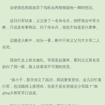
迫使我也彻底放弃了找机会再狠狠踹他一脚的想法。
这日行军结束，义父派了一名传令兵，招呼我去中军大
帐，只说是有事商议。问了传令兵，他也不知道是什麽事。
迈腿进入帐中，抬头一看，帐中只有义父与方大哥二人
在此。
我连忙走上前去施礼。等我直起腰来，看到义父莫名其
妙白了我一眼，脸上挂着深不可测的笑意。
“臭小子，那天你立了战功，我说要奖赏你。这几日忙着
行军，也没顾得上搭理你，你是不是在背後没少骂我？”南
g0ng大将军开口说道。