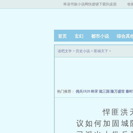
将读书族小说网快捷键下载到桌面
收
首页
玄幻
都市小说
综合其
读吧文学
>
历史小说
>
匪祸天下
>
热门推荐：
佣兵1929
终宋
诡三国
隆万盛世
秦
悍匪洪天阔
议如何加固城