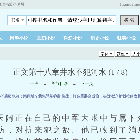
Hi,
undefin
藏读书族小说网
搜 索
书名
他
网游小说
玄幻小说
科幻小说
历史小说
耽美小说
正文第十八章井水不犯河水 (1 / 8)
上一章
章节目录
下一页
←
→
时小说家
水浒：靖康耻？我先登基称帝
抗战：打造重装合成旅，决战淞沪
把我推给女
正在自己的中军大帐中与属下
防，对抗来犯之敌。他已收到了消