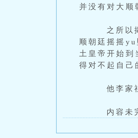
并没有对大顺
之所以揭竿而
顺朝廷摇摇y
土皇帝开始到
得对不起自己
他李家祖祖
内容未完，