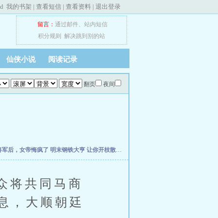
ed
我的书架
|
查看短信
|
查看资料
|
退出登录
留言：
通过邮件
、
站内短信
积分规则
解决跳到别的站
仙侠小说
阅读记录
翻页
夜间
将军后，女帝悔疯了
明末钢铁大亨
让你开枝散叶，你带七名罪女造反？
穿越成农家妇
众将共同马商
息，大顺朝廷