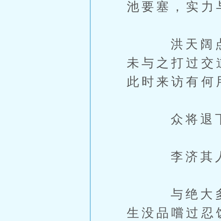
池要塞，实力
洪天阔点点
未与之打过交
此时来访有何
众将退下後
李济其人，
与绝大多数被
生没品嚐过忍