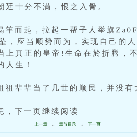
朝廷十分不满，恨之入骨。
起，拉起一帮子人举旗Za0F
u坠，应当顺势而为，实现自己的
当上真正的皇帝!生命在於折腾，
的人生！
辈辈当了几世的顺民，并没有太
下一页继续阅读
上一章
章节目录
下一页
←
→