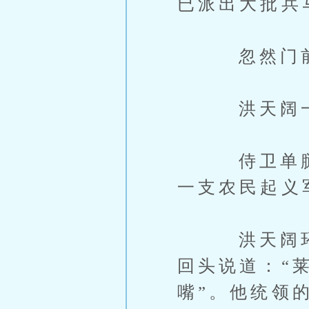
已派出大批兵
忽然门前的
洪天阔一脸
侍卫单腿跪
一支农民起义
洪天阔环顾
回头说道：“
嘴”。他统领