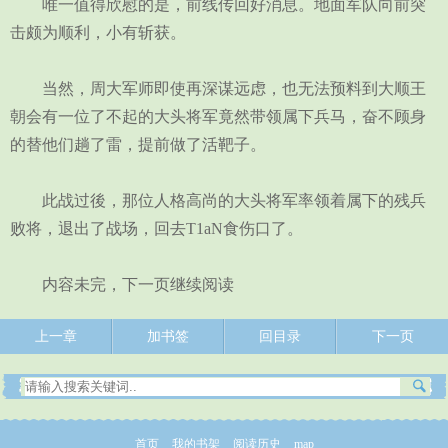
唯一值得欣慰的是，前线传回好消息。地面军队向前突
击颇为顺利，小有斩获。
当然，周大军师即使再深谋远虑，也无法预料到大顺王
朝会有一位了不起的大头将军竟然带领属下兵马，奋不顾身
的替他们趟了雷，提前做了活靶子。
此战过後，那位人格高尚的大头将军率领着属下的残兵
败将，退出了战场，回去T1aN食伤口了。
内容未完，下一页继续阅读
上一章
加书签
回目录
下一页
首页
我的书架
阅读历史
map