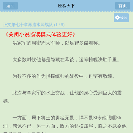
返回
匪祸天下
首页
设置
正文第七十章再造水师战队 (1 / 5)
关灯
《关闭小说畅读模式体验更好》
大
洪家军的周密周大军师，以足智多谋着称。
中
小
大多数时候他都是隐藏在幕後，运筹帷幄决胜千里。
为数不多的作为指挥统帅的战役中，也罕有败绩。
此次与李家军的水上交战，让他的身心受到巨大的震
撼。
一方面，属下将士的勇猛无畏，悍不畏Si令他眼眶Sh
润，感佩不已。另一方面，敌方的骄横跋扈，胜之不武令他