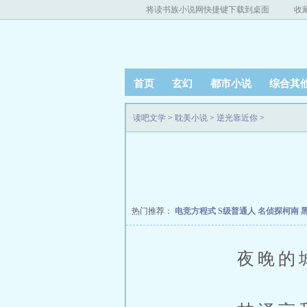
将读书族小说网快捷键下载到桌面
收
首页
玄幻
都市小说
综合其
读吧文学
>
耽美小说
>
逆光靠近你
>
热门推荐：
电竞方程式
S级普通人
名侦探柯南 
夜晚的城