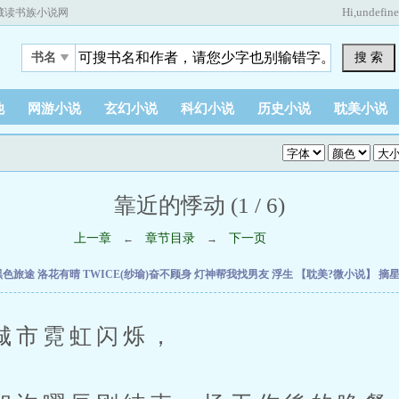
Hi,
undefin
藏读书族小说网
搜 索
书名
他
网游小说
玄幻小说
科幻小说
历史小说
耽美小说
靠近的悸动 (1 / 6)
上一章
章节目录
下一页
←
→
黑色旅途
洛花有晴
TWICE(纱瑜)奋不顾身
灯神帮我找男友
浮生
【耽美?微小说】
摘
市霓虹闪烁，