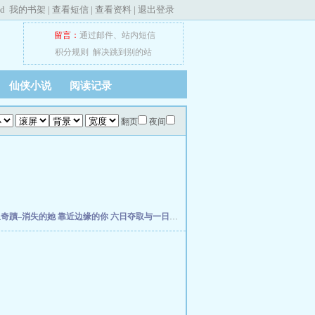
ed
我的书架
|
查看短信
|
查看资料
|
退出登录
留言：
通过邮件
、
站内短信
积分规则
解决跳到别的站
仙侠小说
阅读记录
翻页
夜间
星奇蹟–消失的她
靠近边缘的你
六日夺取与一日安息
查无此人的恋人
【伞修橙】圆梦