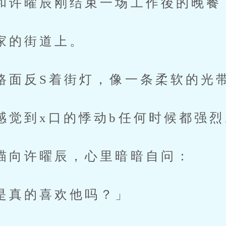
曜辰刚结束一场工作後的晚餐
的街道上。
反S着街灯，像一条柔软的光带
到x口的悸动b任何时候都强烈
许曜辰，心里暗暗自问：
的喜欢他吗？」