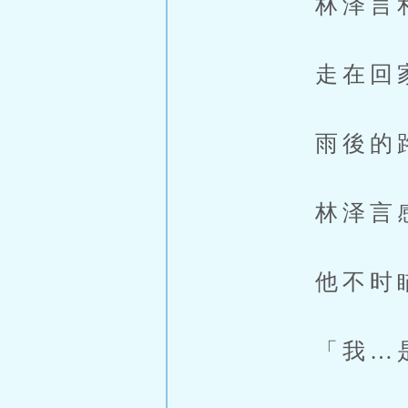
林泽言和许
走在回家
雨後的路面
林泽言感觉
他不时瞄向
「我…是真