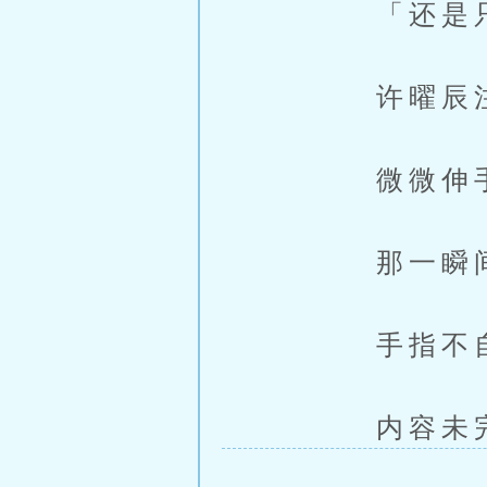
「还是只是
许曜辰注意
微微伸手碰
那一瞬间，
手指不自觉
内容未完，