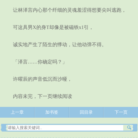
让林泽言内心那个纤细的灵魂羞涩得想要尖叫逃跑，
可这具男X的身T却像是被磁铁x1引，
诚实地产生了陌生的悸动，让他动弹不得。
「泽言……你确定吗？」
许曜辰的声音低沉而沙哑，
内容未完，下一页继续阅读
上一章
加书签
回目录
下一页