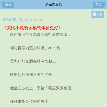
返回
逆光靠近你
首页
设置
窗外的雨，室内的火 (1 / 5)
关灯
《关闭小说畅读模式体验更好》
大
雨声依旧节奏单调地敲打着窗玻璃，
中
小
却衬得室内更加静谧、cHa0热。
柔和的灯光洒在林泽言脸上，
映出他那抹褪不去的红晕。
他坐在沙发上，手被许曜辰紧紧包覆。
那种由指尖传来的热度，