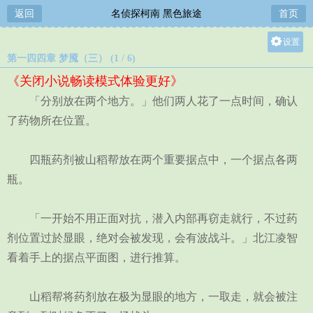
返回
名侦探柯南 黑色旅途
首页
设置
第一四四章 梦魇（三） (1 / 6)
关灯
《关闭小说畅读模式体验更好》
大
「分别放在两个地方。」他们两人花了一点时间，确认
中
了药物所在位置。
小
四瓶药剂被山稻帮放在两个重要据点中，一个据点各两
瓶。
「一开始不用正面对抗，潜入内部再窃走就行，不过药
剂位置过於显眼，绝对会被发现，会有波战斗。」北江凌智
看着手上的据点平面图，进行推算。
山稻帮将药剂放在极为显眼的地方，一取走，就会被注