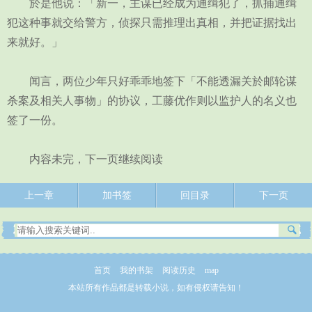
於是他说：「新一，主谋已经成为通缉犯了，抓捕通缉
犯这种事就交给警方，侦探只需推理出真相，并把证据找出
来就好。」
闻言，两位少年只好乖乖地签下「不能透漏关於邮轮谋
杀案及相关人事物」的协议，工藤优作则以监护人的名义也
签了一份。
内容未完，下一页继续阅读
上一章
加书签
回目录
下一页
首页
我的书架
阅读历史
map
本站所有作品都是转载小说，如有侵权请告知！