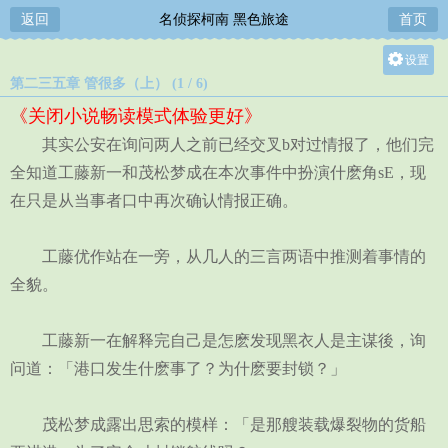
返回
名侦探柯南 黑色旅途
首页
设置
第二三五章 管很多（上） (1 / 6)
关灯
《关闭小说畅读模式体验更好》
大
其实公安在询问两人之前已经交叉b对过情报了，他们完
中
全知道工藤新一和茂松梦成在本次事件中扮演什麽角sE，现
小
在只是从当事者口中再次确认情报正确。
工藤优作站在一旁，从几人的三言两语中推测着事情的
全貌。
工藤新一在解释完自己是怎麽发现黑衣人是主谋後，询
问道：「港口发生什麽事了？为什麽要封锁？」
茂松梦成露出思索的模样：「是那艘装载爆裂物的货船