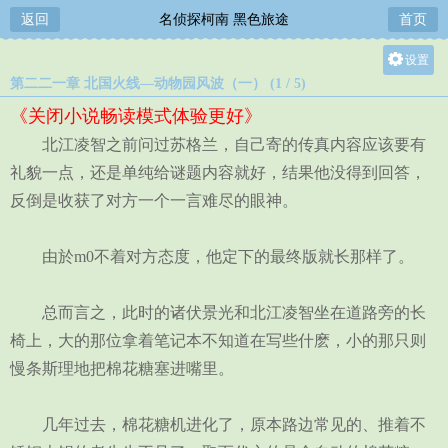
返回
名侦探柯南 黑色旅途
首页
设置
第二二一章 北国火线—动物园风波（一） (1 / 5)
关灯
《关闭小说畅读模式体验更好》
大
北江凌智之前问过苏格兰，自己寄的传真内容应该要有
中
礼貌一点，还是单纯给谜题内容就好，结果他没得到回答，
小
反倒是收获了对方一个一言难尽的眼神。
由於m0不着对方态度，他定下的最终版就长那样了。
总而言之，此时的诸伏景光和北江凌智坐在道路旁的长
椅上，大的那位拿着笔记本不知道在写些什麽，小的那只则
慢条斯理地把棉花糖塞进嘴里。
几年过去，棉花糖机进化了，原本路边常见的、推着不