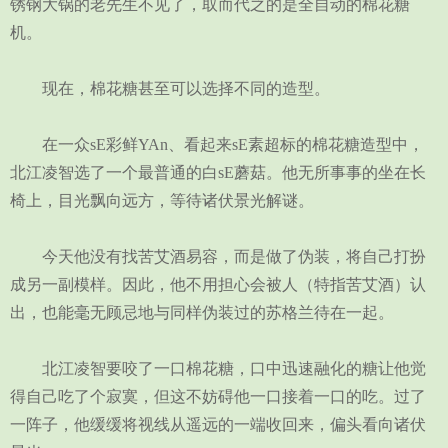
锈钢大锅的老先生不见了，取而代之的是全自动的棉花糖
机。
现在，棉花糖甚至可以选择不同的造型。
在一众sE彩鲜YAn、看起来sE素超标的棉花糖造型中，
北江凌智选了一个最普通的白sE蘑菇。他无所事事的坐在长
椅上，目光飘向远方，等待诸伏景光解谜。
今天他没有找苦艾酒易容，而是做了伪装，将自己打扮
成另一副模样。因此，他不用担心会被人（特指苦艾酒）认
出，也能毫无顾忌地与同样伪装过的苏格兰待在一起。
北江凌智要咬了一口棉花糖，口中迅速融化的糖让他觉
得自己吃了个寂寞，但这不妨碍他一口接着一口的吃。过了
一阵子，他缓缓将视线从遥远的一端收回来，偏头看向诸伏