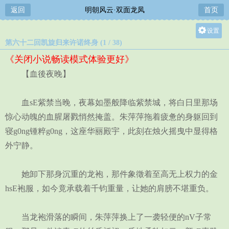
返回
明朝风云·双面龙凤
首页
设置
第六十二回凯旋归来许诺终身 (1 / 38)
关灯
《关闭小说畅读模式体验更好》
大
【血後夜晚】
中
小
血sE紫禁当晚，夜幕如墨般降临紫禁城，将白日里那场
惊心动魄的血腥屠戮悄然掩盖。朱萍萍拖着疲惫的身躯回到
寝g0ng锺粹g0ng，这座华丽殿宇，此刻在烛火摇曳中显得格
外宁静。
她卸下那身沉重的龙袍，那件象徵着至高无上权力的金
hsE袍服，如今竟承载着千钧重量，让她的肩膀不堪重负。
当龙袍滑落的瞬间，朱萍萍换上了一袭轻便的nV子常