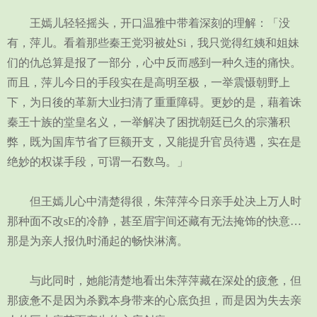
王嫣儿轻轻摇头，开口温雅中带着深刻的理解：「没
有，萍儿。看着那些秦王党羽被处Si，我只觉得红姨和姐妹
们的仇总算是报了一部分，心中反而感到一种久违的痛快。
而且，萍儿今日的手段实在是高明至极，一举震慑朝野上
下，为日後的革新大业扫清了重重障碍。更妙的是，藉着诛
秦王十族的堂皇名义，一举解决了困扰朝廷已久的宗藩积
弊，既为国库节省了巨额开支，又能提升官员待遇，实在是
绝妙的权谋手段，可谓一石数鸟。」
但王嫣儿心中清楚得很，朱萍萍今日亲手处决上万人时
那种面不改sE的冷静，甚至眉宇间还藏有无法掩饰的快意…
那是为亲人报仇时涌起的畅快淋漓。
与此同时，她能清楚地看出朱萍萍藏在深处的疲惫，但
那疲惫不是因为杀戮本身带来的心底负担，而是因为失去亲