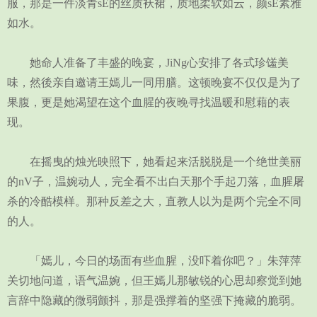
服，那是一件淡青sE的丝质袄裙，质地柔软如云，颜sE素雅
如水。
她命人准备了丰盛的晚宴，JiNg心安排了各式珍馐美
味，然後亲自邀请王嫣儿一同用膳。这顿晚宴不仅仅是为了
果腹，更是她渴望在这个血腥的夜晚寻找温暖和慰藉的表
现。
在摇曳的烛光映照下，她看起来活脱脱是一个绝世美丽
的nV子，温婉动人，完全看不出白天那个手起刀落，血腥屠
杀的冷酷模样。那种反差之大，直教人以为是两个完全不同
的人。
「嫣儿，今日的场面有些血腥，没吓着你吧？」朱萍萍
关切地问道，语气温婉，但王嫣儿那敏锐的心思却察觉到她
言辞中隐藏的微弱颤抖，那是强撑着的坚强下掩藏的脆弱。