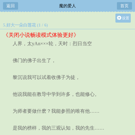
返回
魔的爱人
首页
设置
5.好大一朵白莲花 (1 / 6)
关灯
《关闭小说畅读模式体验更好》
大
人界，太yAn×××轮，天时：烈日当空
中
小
佛门的佛子出生了，
黎沉说我可以试着收佛子为徒，
他说我能在教导中学到许多，也能修心。
为师者要做什麽？我能参照的唯有他……
是我的榜样，我的三观认知，我的先生……