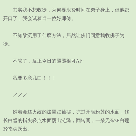
其实我不想收徒，为何要浪费时间在弟子身上，但他都
开口了，我会试着当一位好师傅。
不知黎沉用了什麽方法，居然让佛门同意我收佛子为
徒。
不管了，反正今日的墨墨很可Ai~
我要多亲几口！！！
／／／
绣着金丝火纹的泼墨sE袖摆，掠过开满粉莲的水面，修
长白皙的指尖轻点水面荡出涟漪，翻转间，一朵无杂sE白莲
於指尖跃出。