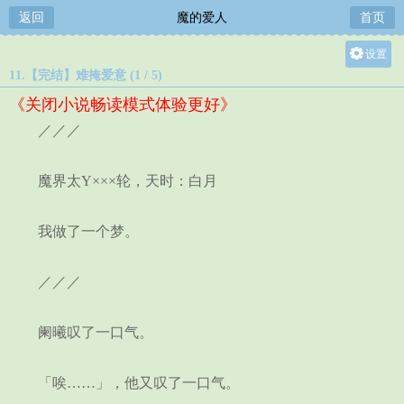
返回
魔的爱人
首页
设置
11.【完结】难掩爱意 (1 / 5)
关灯
《关闭小说畅读模式体验更好》
大
／／／
中
小
魔界太Y×××轮，天时：白月
我做了一个梦。
／／／
阑曦叹了一口气。
「唉……」，他又叹了一口气。