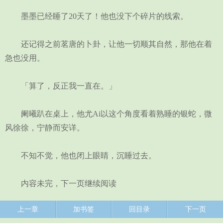
墨墨已经睡了20天了！他也没下个碎片的线索。
还记得之前茗唐的卜卦，让他一切顺其自然，那他在着
急也没用。
「算了，反正我一直在。」
阑曦趴在桌上，他尤Ai以这个角度看着熟睡的银蛇，微
风徐徐，宁静而安详。
不知不觉，他也闭上眼睛，沉睡过去。
内容未完，下一页继续阅读
上一章
加书签
回目录
下一页